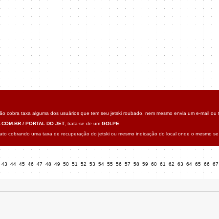
o cobra taxa alguma dos usuários que tem seu jetski roubado, nem mesmo envia um e-mail ou t
.COM.BR / PORTAL DO JET
, trata-se de um
GOLPE
.
o cobrando uma taxa de recuperação do jetski ou mesmo indicação do local onde o mesmo se 
43
44
45
46
47
48
49
50
51
52
53
54
55
56
57
58
59
60
61
62
63
64
65
66
6