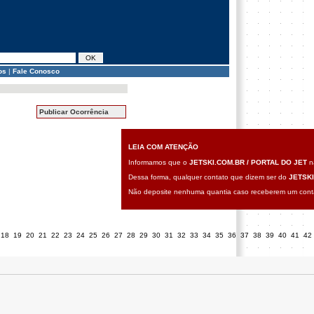
os
|
Fale Conosco
Publicar Ocorrência
LEIA COM ATENÇÃO
Informamos que o
JETSKI.COM.BR / PORTAL DO JET
nã
Dessa forma, qualquer contato que dizem ser do
JETSKI
Não deposite nenhuma quantia caso receberem um contat
18
19
20
21
22
23
24
25
26
27
28
29
30
31
32
33
34
35
36
37
38
39
40
41
42