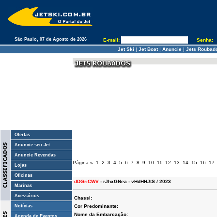
São Paulo, 07 de Agosto de 2026
E-mail:
Senha:
Jet Ski
|
Jet Boat
|
Anuncie
|
Jets Roubad
Ofertas
Anuncie seu Jet
Anuncie Revendas
Página
«
1
2
3
4
5
6
7
8
9
10
11
12
13
14
15
16
17
Lojas
Oficinas
dDGriCWV
- rJhxGNea - vHdHHJtS / 2023
Marinas
Acessórios
Chassi:
Notícias
Cor Predominante:
Nome da Embarcação:
Agenda de Eventos