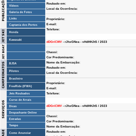
Roubado em:
Vídeos
Local da Ocorrência:
Galeria de Fotos
Links
Proprietário:
E-mail:
Captania dos Portos
Telefone:
Honda
Kawasaki
dDGriCWV
- rJhxGNea - vHdHHJtS / 2023
Chassi:
Cor Predominante:
Nome da Embarcação:
BJSA
Roubado em:
Pilotos
Local da Ocorrência:
Brasileiro
Proprietário:
FreeRide (IFWA)
E-mail:
Telefone:
Jets Roubados
Curso de Arrais
dDGriCWV
- rJhxGNea - vHdHHJtS / 2023
Dicas
Despachante Online
Chassi:
Estradas
Cor Predominante:
Tempo
Nome da Embarcação:
Roubado em:
Como Anunciar