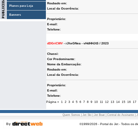
Roubado em:
Planos para Loja
Local da Ocorrência:
Banners
Proprietário:
E-mail:
Telefone:
dDGriCWV
- rJhxGNea - vHdHHJtS / 2023
Chassi:
Cor Predominante:
Nome da Embarcação:
Roubado em:
Local da Ocorrência:
Proprietário:
E-mail:
Telefone:
Página
«
1
2
3
4
5
6
7
8
9
10
11
12
13
14
15
16
17
Quem Somos
|
Jet Ski
|
Jet Boat
|
Central do Assinante
|
J
©1999/2026 - Portal do Jet - Todos os di