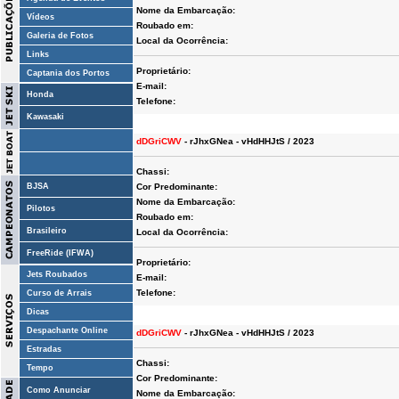
Nome da Embarcação:
Vídeos
Roubado em:
Galeria de Fotos
Local da Ocorrência:
Links
Proprietário:
Captania dos Portos
E-mail:
Honda
Telefone:
Kawasaki
dDGriCWV
- rJhxGNea - vHdHHJtS / 2023
Chassi:
BJSA
Cor Predominante:
Nome da Embarcação:
Pilotos
Roubado em:
Brasileiro
Local da Ocorrência:
FreeRide (IFWA)
Proprietário:
Jets Roubados
E-mail:
Telefone:
Curso de Arrais
Dicas
Despachante Online
dDGriCWV
- rJhxGNea - vHdHHJtS / 2023
Estradas
Chassi:
Tempo
Cor Predominante:
Como Anunciar
Nome da Embarcação: