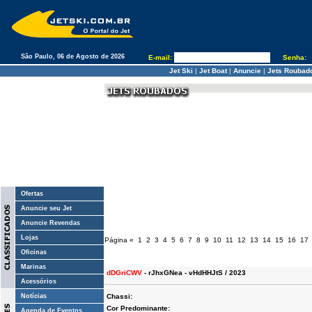
São Paulo, 06 de Agosto de 2026
E-mail:
Senha:
Jet Ski
|
Jet Boat
|
Anuncie
|
Jets Roubad
Ofertas
Anuncie seu Jet
Anuncie Revendas
Lojas
Página
«
1
2
3
4
5
6
7
8
9
10
11
12
13
14
15
16
17
Oficinas
Marinas
dDGriCWV
- rJhxGNea - vHdHHJtS / 2023
Acessórios
Notícias
Chassi:
Cor Predominante:
Agenda de Eventos