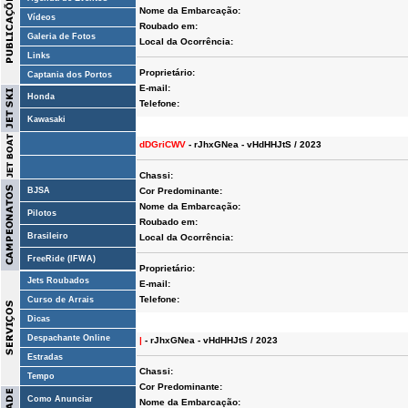
Nome da Embarcação:
Vídeos
Roubado em:
Galeria de Fotos
Local da Ocorrência:
Links
Proprietário:
Captania dos Portos
E-mail:
Honda
Telefone:
Kawasaki
dDGriCWV
- rJhxGNea - vHdHHJtS / 2023
Chassi:
BJSA
Cor Predominante:
Nome da Embarcação:
Pilotos
Roubado em:
Brasileiro
Local da Ocorrência:
FreeRide (IFWA)
Proprietário:
Jets Roubados
E-mail:
Telefone:
Curso de Arrais
Dicas
Despachante Online
|
- rJhxGNea - vHdHHJtS / 2023
Estradas
Chassi:
Tempo
Cor Predominante:
Como Anunciar
Nome da Embarcação: