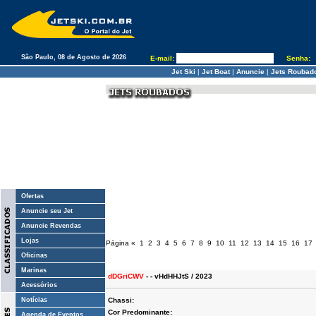
São Paulo, 08 de Agosto de 2026
E-mail:
Senha:
Jet Ski
|
Jet Boat
|
Anuncie
|
Jets Roubad
Ofertas
Anuncie seu Jet
Anuncie Revendas
Lojas
Página
«
1
2
3
4
5
6
7
8
9
10
11
12
13
14
15
16
17
Oficinas
Marinas
dDGriCWV
- - vHdHHJtS / 2023
Acessórios
Notícias
Chassi:
Cor Predominante:
Agenda de Eventos