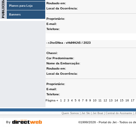
Roubado em:
Planos para Loja
Local da Ocorrência:
Banners
Proprietário:
E-mail:
Telefone:
- rJhxGNea - vHdHHJtS / 2023
Chassi:
Cor Predominante:
Nome da Embarcação:
Roubado em:
Local da Ocorrência:
Proprietário:
E-mail:
Telefone:
Página
«
1
2
3
4
5
6
7
8
9
10
11
12
13
14
15
16
17
Quem Somos
|
Jet Ski
|
Jet Boat
|
Central do Assinante
|
J
©1999/2026 - Portal do Jet - Todos os di