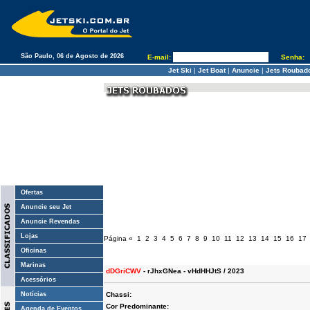
São Paulo, 06 de Agosto de 2026
E-mail:
Senha:
Jet Ski
|
Jet Boat
|
Anuncie
|
Jets Roubad
Ofertas
Anuncie seu Jet
Anuncie Revendas
Lojas
Página
«
1
2
3
4
5
6
7
8
9
10
11
12
13
14
15
16
17
Oficinas
Marinas
dDGriCWV
- rJhxGNea - vHdHHJtS / 2023
Acessórios
Notícias
Chassi:
Cor Predominante:
Agenda de Eventos