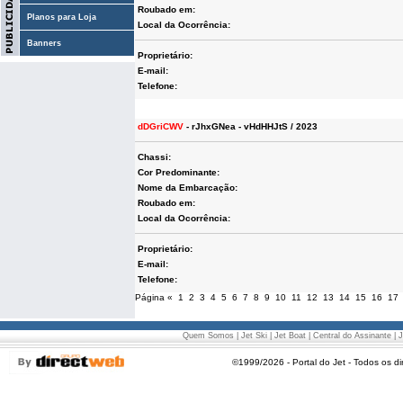
Roubado em:
Planos para Loja
Local da Ocorrência:
Banners
Proprietário:
E-mail:
Telefone:
dDGriCWV
- rJhxGNea - vHdHHJtS / 2023
Chassi:
Cor Predominante:
Nome da Embarcação:
Roubado em:
Local da Ocorrência:
Proprietário:
E-mail:
Telefone:
Página
«
1
2
3
4
5
6
7
8
9
10
11
12
13
14
15
16
17
Quem Somos
|
Jet Ski
|
Jet Boat
|
Central do Assinante
|
J
©1999/2026 - Portal do Jet - Todos os di