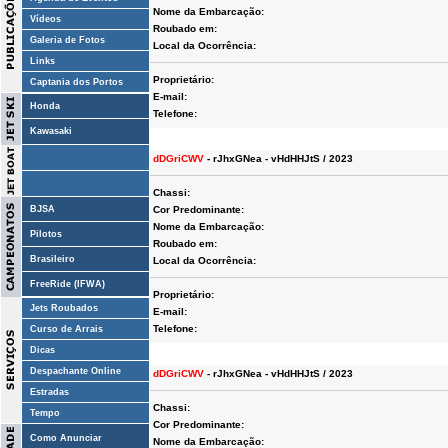
Nome da Embarcação:
Vídeos
Roubado em:
Galeria de Fotos
Local da Ocorrência:
Links
Proprietário:
Captania dos Portos
E-mail:
Honda
Telefone:
Kawasaki
dDGriCWV
- rJhxGNea - vHdHHJtS / 2023
Chassi:
BJSA
Cor Predominante:
Nome da Embarcação:
Pilotos
Roubado em:
Brasileiro
Local da Ocorrência:
FreeRide (IFWA)
Proprietário:
Jets Roubados
E-mail:
Telefone:
Curso de Arrais
Dicas
Despachante Online
dDGriCWV
- rJhxGNea - vHdHHJtS / 2023
Estradas
Chassi:
Tempo
Cor Predominante:
Como Anunciar
Nome da Embarcação: