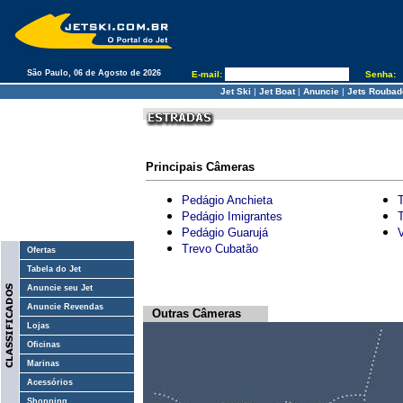
São Paulo, 06 de Agosto de 2026
E-mail:
Senha:
Jet Ski
|
Jet Boat
|
Anuncie
|
Jets Roubad
Principais Câmeras
Pedágio Anchieta
Pedágio Imigrantes
Pedágio Guarujá
Trevo Cubatão
Ofertas
Tabela do Jet
Anuncie seu Jet
Anuncie Revendas
Outras Câmeras
Lojas
Oficinas
Marinas
Acessórios
Shopping