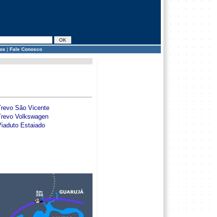
os
|
Fale Conosco
Trevo São Vicente
Trevo Volkswagen
Viaduto Estaiado