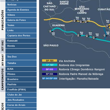
Notícias
Agenda de Eventos
Vídeos
Galeria de Fotos
Testes
Links
Captania dos Portos
Kawasaki
Honda
Sea Doo
Yamaha
BJSA
Pilotos
Brasileiro
Paulista
FreeRide (IFWA)
Clube do Jet
Jets Roubados
Curso de Arrais