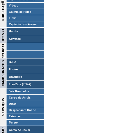
Vídeos
Galeria de Fotos
Links
Captania dos Portos
Honda
Kawasaki
BJSA
Pilotos
Brasileiro
FreeRide (IFWA)
Jets Roubados
Curso de Arrais
Dicas
Despachante Online
Estradas
Tempo
Como Anunciar