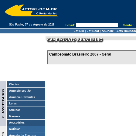
São Paulo, 07 de Agosto de 2026
E-mail:
Senha:
Jet Ski
|
Jet Boat
|
Anuncie
|
Jets Roubad
Campeonato Brasileiro 2007 - Geral
Ofertas
Anuncie seu Jet
Anuncie Revendas
Lojas
Oficinas
Marinas
Acessórios
Notícias
Agenda de Eventos