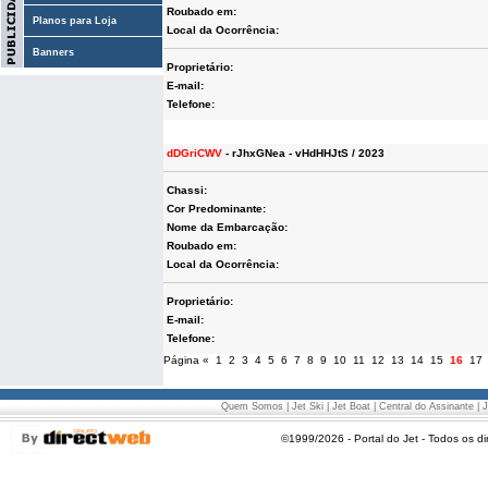
Roubado em:
Planos para Loja
Local da Ocorrência:
Banners
Proprietário:
E-mail:
Telefone:
dDGriCWV
- rJhxGNea - vHdHHJtS / 2023
Chassi:
Cor Predominante:
Nome da Embarcação:
Roubado em:
Local da Ocorrência:
Proprietário:
E-mail:
Telefone:
Página
«
1
2
3
4
5
6
7
8
9
10
11
12
13
14
15
16
17
Quem Somos
|
Jet Ski
|
Jet Boat
|
Central do Assinante
|
J
©1999/2026 - Portal do Jet - Todos os di