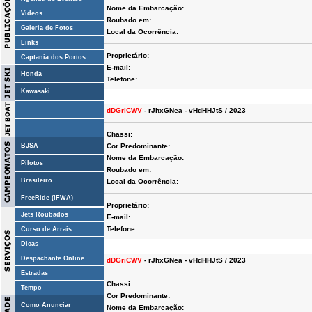
Nome da Embarcação:
Vídeos
Roubado em:
Galeria de Fotos
Local da Ocorrência:
Links
Proprietário:
Captania dos Portos
E-mail:
Honda
Telefone:
Kawasaki
dDGriCWV
- rJhxGNea - vHdHHJtS / 2023
Chassi:
BJSA
Cor Predominante:
Nome da Embarcação:
Pilotos
Roubado em:
Brasileiro
Local da Ocorrência:
FreeRide (IFWA)
Proprietário:
Jets Roubados
E-mail:
Telefone:
Curso de Arrais
Dicas
Despachante Online
dDGriCWV
- rJhxGNea - vHdHHJtS / 2023
Estradas
Chassi:
Tempo
Cor Predominante:
Como Anunciar
Nome da Embarcação: