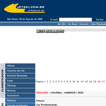
São Paulo, 09 de Agosto de 2026
E-mail:
Senha:
Jet Ski
|
Jet Boat
|
Anuncie
|
Jets Roubad
Ofertas
Anuncie seu Jet
Anuncie Revendas
Lojas
Página
«
1
2
3
4
5
6
7
8
9
10
11
12
13
14
15
16
17
Oficinas
Marinas
dDGriCWV
- rJhxGNea - vHdHHJtS / 2023
Acessórios
Notícias
Chassi:
Cor Predominante:
Agenda de Eventos