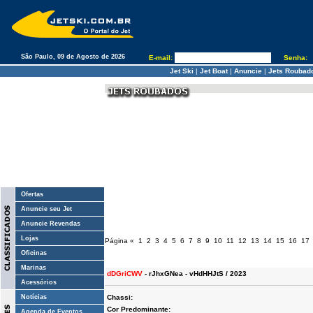
São Paulo, 09 de Agosto de 2026
E-mail:
Senha:
Jet Ski
|
Jet Boat
|
Anuncie
|
Jets Roubad
Ofertas
Anuncie seu Jet
Anuncie Revendas
Lojas
Página
«
1
2
3
4
5
6
7
8
9
10
11
12
13
14
15
16
17
Oficinas
Marinas
dDGriCWV
- rJhxGNea - vHdHHJtS / 2023
Acessórios
Notícias
Chassi:
Cor Predominante:
Agenda de Eventos