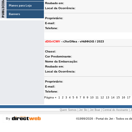
Roubado em:
Planos para Loja
Local da Ocorrência:
Banners
Proprietário:
E-mail:
Telefone:
dDGriCWV
- rJhxGNea - vHdHHJtS / 2023
Chassi:
Cor Predominante:
Nome da Embarcação:
Roubado em:
Local da Ocorrência:
Proprietário:
E-mail:
Telefone:
Página
«
1
2
3
4
5
6
7
8
9
10
11
12
13
14
15
16
17
Quem Somos
|
Jet Ski
|
Jet Boat
|
Central do Assinante
|
J
©1999/2026 - Portal do Jet - Todos os di