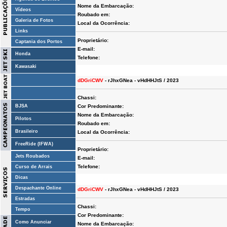
Nome da Embarcação:
Vídeos
Roubado em:
Galeria de Fotos
Local da Ocorrência:
Links
Proprietário:
Captania dos Portos
E-mail:
Honda
Telefone:
Kawasaki
dDGriCWV
- rJhxGNea - vHdHHJtS / 2023
Chassi:
BJSA
Cor Predominante:
Nome da Embarcação:
Pilotos
Roubado em:
Brasileiro
Local da Ocorrência:
FreeRide (IFWA)
Proprietário:
Jets Roubados
E-mail:
Telefone:
Curso de Arrais
Dicas
Despachante Online
dDGriCWV
- rJhxGNea - vHdHHJtS / 2023
Estradas
Chassi:
Tempo
Cor Predominante:
Como Anunciar
Nome da Embarcação: