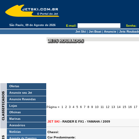
São Paulo, 09 de Agosto de 2026
E-mail:
Senha:
Jet Ski
|
Jet Boat
|
Anuncie
|
Jets Roubad
Ofertas
Anuncie seu Jet
Anuncie Revendas
Lojas
Página
«
1
2
3
4
5
6
7
8
9
10
11
12
13
14
15
16
17
Oficinas
Marinas
JET SKI
- RAIDER E FX1 - YAMAHA / 2009
Acessórios
Notícias
Chassi:
Cor Predominante:
Agenda de Eventos