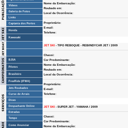
Nome da Embarcação:
Vídeos
Roubado em:
Galeria de Fotos
Local da Ocorrência:
Links
Proprietário:
Captania dos Portos
E-mail:
Honda
Telefone:
Kawasaki
JET SKI
- TIPO REBOQUE - REB/INDYCAR JET / 2009
Chassi:
BJSA
Cor Predominante:
Nome da Embarcação:
Pilotos
Roubado em:
Brasileiro
Local da Ocorrência:
FreeRide (IFWA)
Proprietário:
Jets Roubados
E-mail:
Telefone:
Curso de Arrais
Dicas
Despachante Online
JET SKI
- SUPER JET - YAMAHA / 2009
Estradas
Chassi:
Tempo
Cor Predominante:
Como Anunciar
Nome da Embarcação: