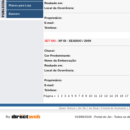
Roubado em:
Planos para Loja
Local da Ocorrência:
Banners
Proprietário:
E-mail:
Telefone:
JET SKI
- XP DI - SEADOO / 2009
Chassi:
Cor Predominante:
Nome da Embarcação:
Roubado em:
Local da Ocorrência:
Proprietário:
E-mail:
Telefone:
Página
«
1
2
3
4
5
6
7
8
9
10
11
12
13
14
15
16
17
Quem Somos
|
Jet Ski
|
Jet Boat
|
Central do Assinante
|
J
©1999/2026 - Portal do Jet - Todos os di