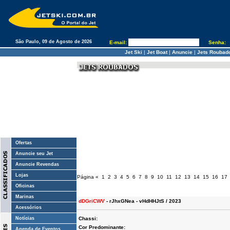
São Paulo, 09 de Agosto de 2026
E-mail:
Senha:
Jet Ski
|
Jet Boat
|
Anuncie
|
Jets Roubad
Ofertas
Anuncie seu Jet
Anuncie Revendas
Lojas
Página
«
1
2
3
4
5
6
7
8
9
10
11
12
13
14
15
16
17
Oficinas
Marinas
dDGriCWV
- rJhxGNea - vHdHHJtS / 2023
Acessórios
Notícias
Chassi:
Cor Predominante:
Agenda de Eventos