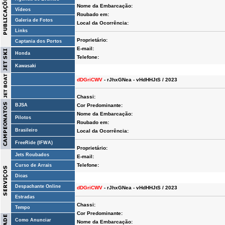
Nome da Embarcação:
Vídeos
Roubado em:
Galeria de Fotos
Local da Ocorrência:
Links
Proprietário:
Captania dos Portos
E-mail:
Honda
Telefone:
Kawasaki
dDGriCWV
- rJhxGNea - vHdHHJtS / 2023
Chassi:
BJSA
Cor Predominante:
Nome da Embarcação:
Pilotos
Roubado em:
Brasileiro
Local da Ocorrência:
FreeRide (IFWA)
Proprietário:
Jets Roubados
E-mail:
Telefone:
Curso de Arrais
Dicas
Despachante Online
dDGriCWV
- rJhxGNea - vHdHHJtS / 2023
Estradas
Chassi:
Tempo
Cor Predominante:
Como Anunciar
Nome da Embarcação: