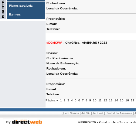
Roubado em:
Planos para Loja
Local da Ocorrência:
Banners
Proprietário:
E-mail:
Telefone:
dDGriCWV
- rJhxGNea - vHdHHJtS / 2023
Chassi:
Cor Predominante:
Nome da Embarcação:
Roubado em:
Local da Ocorrência:
Proprietário:
E-mail:
Telefone:
Página
«
1
2
3
4
5
6
7
8
9
10
11
12
13
14
15
16
17
Quem Somos
|
Jet Ski
|
Jet Boat
|
Central do Assinante
|
J
©1999/2026 - Portal do Jet - Todos os di