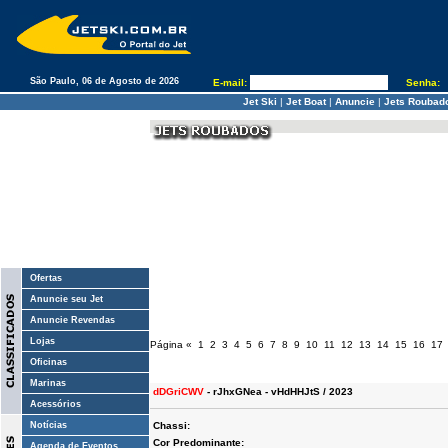
São Paulo, 06 de Agosto de 2026
E-mail:
Senha:
Jet Ski
|
Jet Boat
|
Anuncie
|
Jets Roubad
Ofertas
Anuncie seu Jet
Anuncie Revendas
Lojas
Página
«
1
2
3
4
5
6
7
8
9
10
11
12
13
14
15
16
17
Oficinas
Marinas
dDGriCWV
- rJhxGNea - vHdHHJtS / 2023
Acessórios
Notícias
Chassi:
Cor Predominante:
Agenda de Eventos