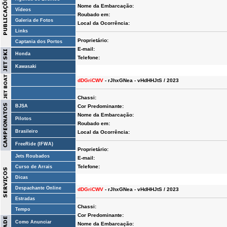
Nome da Embarcação:
Vídeos
Roubado em:
Galeria de Fotos
Local da Ocorrência:
Links
Proprietário:
Captania dos Portos
E-mail:
Honda
Telefone:
Kawasaki
dDGriCWV
- rJhxGNea - vHdHHJtS / 2023
Chassi:
BJSA
Cor Predominante:
Nome da Embarcação:
Pilotos
Roubado em:
Brasileiro
Local da Ocorrência:
FreeRide (IFWA)
Proprietário:
Jets Roubados
E-mail:
Telefone:
Curso de Arrais
Dicas
Despachante Online
dDGriCWV
- rJhxGNea - vHdHHJtS / 2023
Estradas
Chassi:
Tempo
Cor Predominante:
Como Anunciar
Nome da Embarcação: