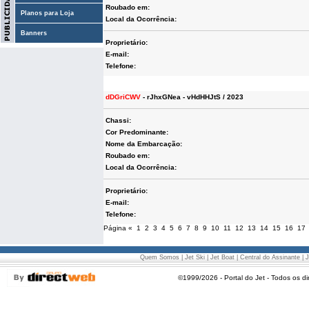
Roubado em:
Planos para Loja
Local da Ocorrência:
Banners
Proprietário:
E-mail:
Telefone:
dDGriCWV
- rJhxGNea - vHdHHJtS / 2023
Chassi:
Cor Predominante:
Nome da Embarcação:
Roubado em:
Local da Ocorrência:
Proprietário:
E-mail:
Telefone:
Página
«
1
2
3
4
5
6
7
8
9
10
11
12
13
14
15
16
17
Quem Somos
|
Jet Ski
|
Jet Boat
|
Central do Assinante
|
J
©1999/2026 - Portal do Jet - Todos os di