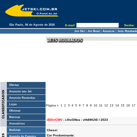
São Paulo, 06 de Agosto de 2026
E-mail:
Senha:
Jet Ski
|
Jet Boat
|
Anuncie
|
Jets Roubad
Ofertas
Anuncie seu Jet
Anuncie Revendas
Lojas
Página
«
1
2
3
4
5
6
7
8
9
10
11
12
13
14
15
16
17
Oficinas
Marinas
dDGriCWV
- rJhxGNea - vHdHHJtS / 2023
Acessórios
Notícias
Chassi:
Cor Predominante:
Agenda de Eventos