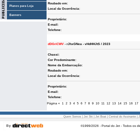
Roubado em:
Planos para Loja
Local da Ocorrência:
Banners
Proprietário:
E-mail:
Telefone:
dDGriCWV
- rJhxGNea - vHdHHJtS / 2023
Chassi:
Cor Predominante:
Nome da Embarcação:
Roubado em:
Local da Ocorrência:
Proprietário:
E-mail:
Telefone:
Página
«
1
2
3
4
5
6
7
8
9
10
11
12
13
14
15
16
17
Quem Somos
|
Jet Ski
|
Jet Boat
|
Central do Assinante
|
J
©1999/2026 - Portal do Jet - Todos os di