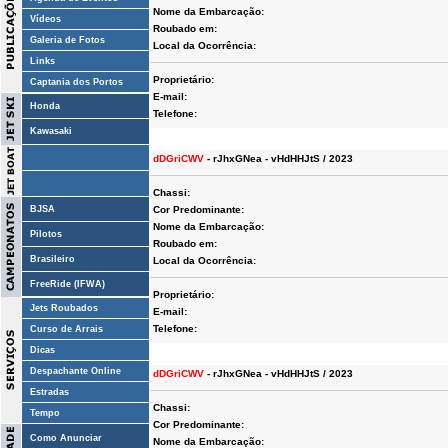
Nome da Embarcação:
Vídeos
Roubado em:
Galeria de Fotos
Local da Ocorrência:
Links
Proprietário:
Captania dos Portos
E-mail:
Honda
Telefone:
Kawasaki
dDGriCWV
- rJhxGNea - vHdHHJtS / 2023
Chassi:
BJSA
Cor Predominante:
Nome da Embarcação:
Pilotos
Roubado em:
Brasileiro
Local da Ocorrência:
FreeRide (IFWA)
Proprietário:
Jets Roubados
E-mail:
Telefone:
Curso de Arrais
Dicas
Despachante Online
dDGriCWV
- rJhxGNea - vHdHHJtS / 2023
Estradas
Chassi:
Tempo
Cor Predominante:
Como Anunciar
Nome da Embarcação: