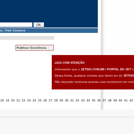
os
|
Fale Conosco
Publicar Ocorrência
LEIA COM ATENÇÃO
Informamos que o
JETSKI.COM.BR / PORTAL DO JET
nã
Dessa forma, qualquer contato que dizem ser do
JETSKI
Não deposite nenhuma quantia caso receberem um contat
18
19
20
21
22
23
24
25
26
27
28
29
30
31
32
33
34
35
36
37
38
39
40
41
42