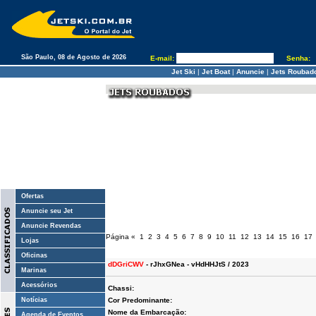
São Paulo, 08 de Agosto de 2026
E-mail:
Senha:
Jet Ski
|
Jet Boat
|
Anuncie
|
Jets Roubad
Ofertas
Anuncie seu Jet
Anuncie Revendas
Página
«
1
2
3
4
5
6
7
8
9
10
11
12
13
14
15
16
17
Lojas
Oficinas
dDGriCWV
- rJhxGNea - vHdHHJtS / 2023
Marinas
Acessórios
Chassi:
Notícias
Cor Predominante:
Nome da Embarcação:
Agenda de Eventos