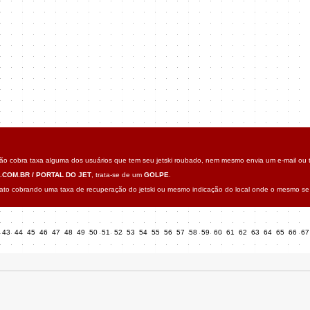
o cobra taxa alguma dos usuários que tem seu jetski roubado, nem mesmo envia um e-mail ou t
.COM.BR / PORTAL DO JET
, trata-se de um
GOLPE
.
o cobrando uma taxa de recuperação do jetski ou mesmo indicação do local onde o mesmo se 
43
44
45
46
47
48
49
50
51
52
53
54
55
56
57
58
59
60
61
62
63
64
65
66
6