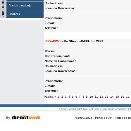
Roubado em:
Planos para Loja
Local da Ocorrência:
Banners
Proprietário:
E-mail:
Telefone:
dDGriCWV
- rJhxGNea - vHdHHJtS / 2023
Chassi:
Cor Predominante:
Nome da Embarcação:
Roubado em:
Local da Ocorrência:
Proprietário:
E-mail:
Telefone:
Página
«
1
2
3
4
5
6
7
8
9
10
11
12
13
14
15
16
17
Quem Somos
|
Jet Ski
|
Jet Boat
|
Central do Assinante
|
J
©1999/2026 - Portal do Jet - Todos os di