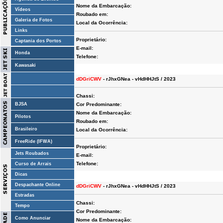
Nome da Embarcação:
Vídeos
Roubado em:
Galeria de Fotos
Local da Ocorrência:
Links
Proprietário:
Captania dos Portos
E-mail:
Honda
Telefone:
Kawasaki
dDGriCWV
- rJhxGNea - vHdHHJtS / 2023
Chassi:
BJSA
Cor Predominante:
Nome da Embarcação:
Pilotos
Roubado em:
Brasileiro
Local da Ocorrência:
FreeRide (IFWA)
Proprietário:
Jets Roubados
E-mail:
Telefone:
Curso de Arrais
Dicas
Despachante Online
dDGriCWV
- rJhxGNea - vHdHHJtS / 2023
Estradas
Chassi:
Tempo
Cor Predominante:
Como Anunciar
Nome da Embarcação: