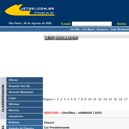
São Paulo, 06 de Agosto de 2026
E-mail:
Senha:
Jet Ski
|
Jet Boat
|
Anuncie
|
Jets Roubad
Ofertas
Anuncie seu Jet
Anuncie Revendas
Lojas
Página
«
1
2
3
4
5
6
7
8
9
10
11
12
13
14
15
16
17
Oficinas
Marinas
dDGriCWV
- rJhxGNea - vHdHHJtS / 2023
Acessórios
Notícias
Chassi:
Cor Predominante:
Agenda de Eventos