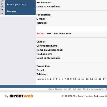
Roubado em:
Planos para Loja
Local da Ocorrência:
Banners
Proprietário:
E-mail:
Telefone:
Jet ski
- SPX - Sea Doo / 2009
Chassi:
Cor Predominante:
Nome da Embarcação:
Roubado em:
Local da Ocorrência:
Proprietário:
E-mail:
Telefone:
Página
«
1
2
3
4
5
6
7
8
9
10
11
12
13
14
15
16
17
Quem Somos
|
Jet Ski
|
Jet Boat
|
Central do Assinante
|
J
©1999/2026 - Portal do Jet - Todos os di