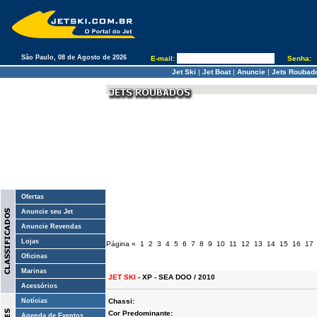
São Paulo, 08 de Agosto de 2026
E-mail:
Senha:
Jet Ski
|
Jet Boat
|
Anuncie
|
Jets Roubad
Ofertas
Anuncie seu Jet
Anuncie Revendas
Lojas
Página
«
1
2
3
4
5
6
7
8
9
10
11
12
13
14
15
16
17
Oficinas
Marinas
JET SKI
- XP - SEA DOO / 2010
Acessórios
Notícias
Chassi:
Cor Predominante:
Agenda de Eventos