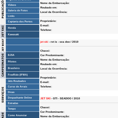
Nome da Embarcação:
Vídeos
Roubado em:
Galeria de Fotos
Local da Ocorrência:
Links
Proprietário:
Captania dos Portos
E-mail:
Honda
Telefone:
Kawasaki
jet ski
- rxt is - sea doo / 2010
Chassi:
BJSA
Cor Predominante:
Nome da Embarcação:
Pilotos
Roubado em:
Brasileiro
Local da Ocorrência:
FreeRide (IFWA)
Proprietário:
Jets Roubados
E-mail:
Telefone:
Curso de Arrais
Dicas
Despachante Online
JET SKI
- GTI - SEADOO / 2010
Estradas
Chassi:
Tempo
Cor Predominante:
Como Anunciar
Nome da Embarcação: