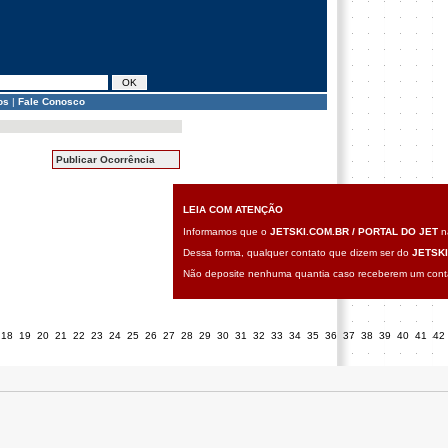
os
|
Fale Conosco
Publicar Ocorrência
LEIA COM ATENÇÃO
Informamos que o
JETSKI.COM.BR / PORTAL DO JET
nã
Dessa forma, qualquer contato que dizem ser do
JETSKI
Não deposite nenhuma quantia caso receberem um contat
18
19
20
21
22
23
24
25
26
27
28
29
30
31
32
33
34
35
36
37
38
39
40
41
42