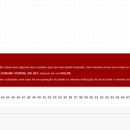
o cobra taxa alguma dos usuários que tem seu jetski roubado, nem mesmo envia um e-mail ou t
.COM.BR / PORTAL DO JET
, trata-se de um
GOLPE
.
o cobrando uma taxa de recuperação do jetski ou mesmo indicação do local onde o mesmo se 
43
44
45
46
47
48
49
50
51
52
53
54
55
56
57
58
59
60
61
62
63
64
65
66
6