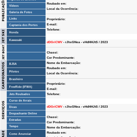
Roubado em:
Vídeos
Local da Ocorrência:
Galeria de Fotos
Links
Proprietário:
E-mail:
Captania dos Portos
Telefone:
Honda
Kawasaki
dDGriCWV
- rJhxGNea - vHdHHJtS / 2023
Chassi:
Cor Predominante:
Nome da Embarcação:
BJSA
Roubado em:
Pilotos
Local da Ocorrência:
Brasileiro
Proprietário:
FreeRide (IFWA)
E-mail:
Telefone:
Jets Roubados
Curso de Arrais
dDGriCWV
- rJhxGNea - vHdHHJtS / 2023
Dicas
Despachante Online
Chassi:
Estradas
Cor Predominante:
Tempo
Nome da Embarcação:
Roubado em:
Como Anunciar