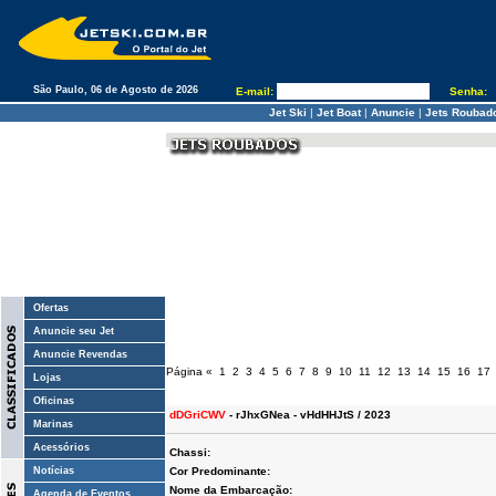
São Paulo, 06 de Agosto de 2026
E-mail:
Senha:
Jet Ski
|
Jet Boat
|
Anuncie
|
Jets Roubad
Ofertas
Anuncie seu Jet
Anuncie Revendas
Página
«
1
2
3
4
5
6
7
8
9
10
11
12
13
14
15
16
17
Lojas
Oficinas
dDGriCWV
- rJhxGNea - vHdHHJtS / 2023
Marinas
Acessórios
Chassi:
Notícias
Cor Predominante:
Nome da Embarcação:
Agenda de Eventos