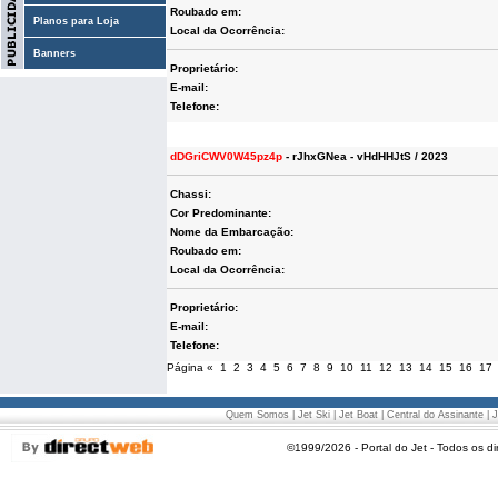
Roubado em:
Planos para Loja
Local da Ocorrência:
Banners
Proprietário:
E-mail:
Telefone:
dDGriCWV0W45pz4p
- rJhxGNea - vHdHHJtS / 2023
Chassi:
Cor Predominante:
Nome da Embarcação:
Roubado em:
Local da Ocorrência:
Proprietário:
E-mail:
Telefone:
Página
«
1
2
3
4
5
6
7
8
9
10
11
12
13
14
15
16
17
Quem Somos
|
Jet Ski
|
Jet Boat
|
Central do Assinante
|
J
©1999/2026 - Portal do Jet - Todos os di