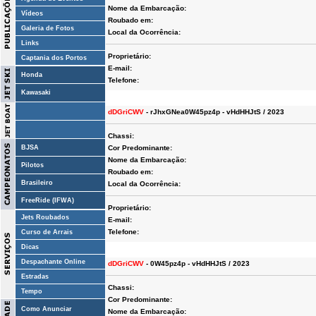
Nome da Embarcação:
Vídeos
Roubado em:
Galeria de Fotos
Local da Ocorrência:
Links
Proprietário:
Captania dos Portos
E-mail:
Honda
Telefone:
Kawasaki
dDGriCWV
- rJhxGNea0W45pz4p - vHdHHJtS / 2023
Chassi:
BJSA
Cor Predominante:
Nome da Embarcação:
Pilotos
Roubado em:
Brasileiro
Local da Ocorrência:
FreeRide (IFWA)
Proprietário:
Jets Roubados
E-mail:
Telefone:
Curso de Arrais
Dicas
Despachante Online
dDGriCWV
- 0W45pz4p - vHdHHJtS / 2023
Estradas
Chassi:
Tempo
Cor Predominante:
Como Anunciar
Nome da Embarcação: