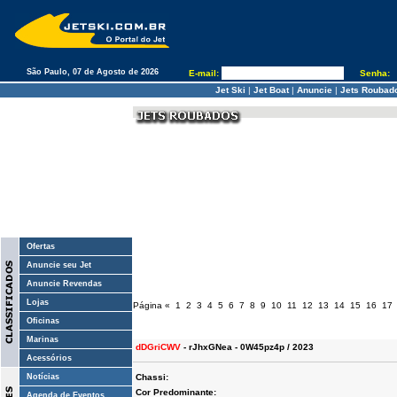
São Paulo, 07 de Agosto de 2026
E-mail:
Senha:
Jet Ski
|
Jet Boat
|
Anuncie
|
Jets Roubad
Ofertas
Anuncie seu Jet
Anuncie Revendas
Lojas
Página
«
1
2
3
4
5
6
7
8
9
10
11
12
13
14
15
16
17
Oficinas
Marinas
dDGriCWV
- rJhxGNea - 0W45pz4p / 2023
Acessórios
Notícias
Chassi:
Cor Predominante:
Agenda de Eventos