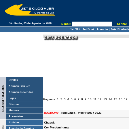
São Paulo, 09 de Agosto de 2026
E-mail:
Senha:
Jet Ski
|
Jet Boat
|
Anuncie
|
Jets Roubad
Ofertas
Anuncie seu Jet
Anuncie Revendas
Lojas
Página
«
1
2
3
4
5
6
7
8
9
10
11
12
13
14
15
16
17
Oficinas
Marinas
dDGriCWV
- rJhxGNea - vHdHHJtS / 2023
Acessórios
Notícias
Chassi:
Cor Predominante:
Agenda de Eventos