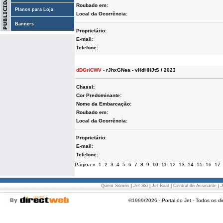
Roubado em:
Planos para Loja
Local da Ocorrência:
Banners
Proprietário:
E-mail:
Telefone:
dDGriCWV
- rJhxGNea - vHdHHJtS / 2023
Chassi:
Cor Predominante:
Nome da Embarcação:
Roubado em:
Local da Ocorrência:
Proprietário:
E-mail:
Telefone:
Página
«
1
2
3
4
5
6
7
8
9
10
11
12
13
14
15
16
17
Quem Somos
|
Jet Ski
|
Jet Boat
|
Central do Assinante
|
J
©1999/2026 - Portal do Jet - Todos os di