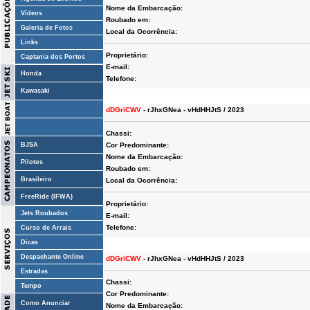
Nome da Embarcação:
Vídeos
Roubado em:
Galeria de Fotos
Local da Ocorrência:
Links
Proprietário:
Captania dos Portos
E-mail:
Honda
Telefone:
Kawasaki
dDGriCWV
- rJhxGNea - vHdHHJtS / 2023
Chassi:
BJSA
Cor Predominante:
Nome da Embarcação:
Pilotos
Roubado em:
Brasileiro
Local da Ocorrência:
FreeRide (IFWA)
Proprietário:
Jets Roubados
E-mail:
Telefone:
Curso de Arrais
Dicas
Despachante Online
dDGriCWV
- rJhxGNea - vHdHHJtS / 2023
Estradas
Chassi:
Tempo
Cor Predominante:
Como Anunciar
Nome da Embarcação: