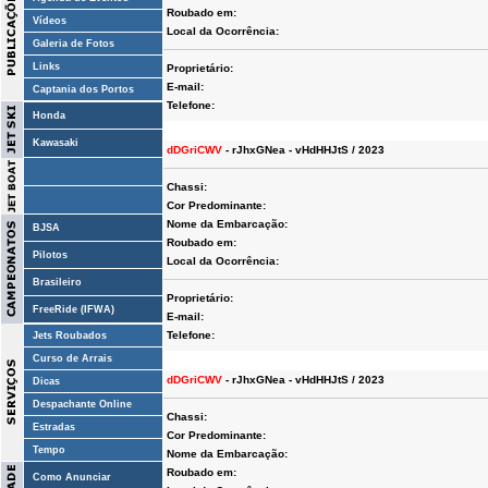
Roubado em:
Vídeos
Local da Ocorrência:
Galeria de Fotos
Links
Proprietário:
E-mail:
Captania dos Portos
Telefone:
Honda
Kawasaki
dDGriCWV
- rJhxGNea - vHdHHJtS / 2023
Chassi:
Cor Predominante:
Nome da Embarcação:
BJSA
Roubado em:
Pilotos
Local da Ocorrência:
Brasileiro
Proprietário:
FreeRide (IFWA)
E-mail:
Telefone:
Jets Roubados
Curso de Arrais
dDGriCWV
- rJhxGNea - vHdHHJtS / 2023
Dicas
Despachante Online
Chassi:
Estradas
Cor Predominante:
Tempo
Nome da Embarcação:
Roubado em:
Como Anunciar