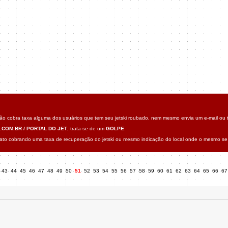
o cobra taxa alguma dos usuários que tem seu jetski roubado, nem mesmo envia um e-mail ou t
.COM.BR / PORTAL DO JET
, trata-se de um
GOLPE
.
o cobrando uma taxa de recuperação do jetski ou mesmo indicação do local onde o mesmo se 
43
44
45
46
47
48
49
50
51
52
53
54
55
56
57
58
59
60
61
62
63
64
65
66
6