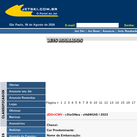
São Paulo, 06 de Agosto de 2026
E-mail:
Senha:
Jet Ski
|
Jet Boat
|
Anuncie
|
Jets Roubad
Ofertas
Anuncie seu Jet
Anuncie Revendas
Página
«
1
2
3
4
5
6
7
8
9
10
11
12
13
14
15
16
17
Lojas
Oficinas
dDGriCWV
- rJhxGNea - vHdHHJtS / 2023
Marinas
Acessórios
Chassi:
Notícias
Cor Predominante:
Nome da Embarcação:
Agenda de Eventos