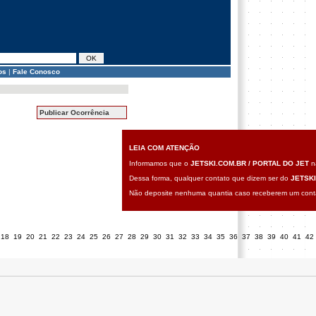
os
|
Fale Conosco
Publicar Ocorrência
LEIA COM ATENÇÃO
Informamos que o
JETSKI.COM.BR / PORTAL DO JET
nã
Dessa forma, qualquer contato que dizem ser do
JETSKI
Não deposite nenhuma quantia caso receberem um contat
18
19
20
21
22
23
24
25
26
27
28
29
30
31
32
33
34
35
36
37
38
39
40
41
42