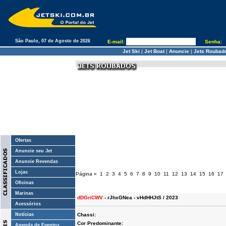
São Paulo, 07 de Agosto de 2026
E-mail:
Senha:
Jet Ski
|
Jet Boat
|
Anuncie
|
Jets Roubad
Ofertas
Anuncie seu Jet
Anuncie Revendas
Lojas
Página
«
1
2
3
4
5
6
7
8
9
10
11
12
13
14
15
16
17
Oficinas
Marinas
dDGriCWV
- rJhxGNea - vHdHHJtS / 2023
Acessórios
Notícias
Chassi:
Cor Predominante:
Agenda de Eventos