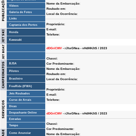
Nome da Embarcação:
Vídeos
Roubado em:
Galeria de Fotos
Local da Ocorrência:
Links
Proprietário:
Captania dos Portos
E-mail:
Honda
Telefone:
Kawasaki
dDGriCWV
- rJhxGNea - vHdHHJtS / 2023
Chassi:
BJSA
Cor Predominante:
Nome da Embarcação:
Pilotos
Roubado em:
Brasileiro
Local da Ocorrência:
FreeRide (IFWA)
Proprietário:
Jets Roubados
E-mail:
Telefone:
Curso de Arrais
Dicas
Despachante Online
dDGriCWV
- rJhxGNea - vHdHHJtS / 2023
Estradas
Chassi:
Tempo
Cor Predominante:
Como Anunciar
Nome da Embarcação: