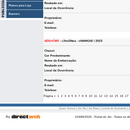
Roubado em:
Planos para Loja
Local da Ocorrência:
Banners
Proprietário:
E-mail:
Telefone:
dDGriCWV
- rJhxGNea - vHdHHJtS / 2023
Chassi:
Cor Predominante:
Nome da Embarcação:
Roubado em:
Local da Ocorrência:
Proprietário:
E-mail:
Telefone:
Página
«
1
2
3
4
5
6
7
8
9
10
11
12
13
14
15
16
17
Quem Somos
|
Jet Ski
|
Jet Boat
|
Central do Assinante
|
J
©1999/2026 - Portal do Jet - Todos os di