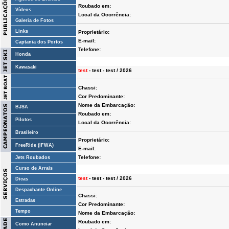
Roubado em:
Vídeos
Local da Ocorrência:
Galeria de Fotos
Links
Proprietário:
E-mail:
Captania dos Portos
Telefone:
Honda
Kawasaki
test
- test - test / 2026
Chassi:
Cor Predominante:
Nome da Embarcação:
BJSA
Roubado em:
Pilotos
Local da Ocorrência:
Brasileiro
Proprietário:
FreeRide (IFWA)
E-mail:
Telefone:
Jets Roubados
Curso de Arrais
test
- test - test / 2026
Dicas
Despachante Online
Chassi:
Estradas
Cor Predominante:
Tempo
Nome da Embarcação:
Roubado em:
Como Anunciar