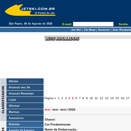
São Paulo, 06 de Agosto de 2026
E-mail:
Senha:
Jet Ski
|
Jet Boat
|
Anuncie
|
Jets Roubad
Ofertas
Anuncie seu Jet
Anuncie Revendas
Página
«
1
2
3
4
5
6
7
8
9
10
11
12
13
14
15
16
17
Lojas
Oficinas
test
- test - test / 2026
Marinas
Acessórios
Chassi:
Notícias
Cor Predominante:
Nome da Embarcação:
Agenda de Eventos