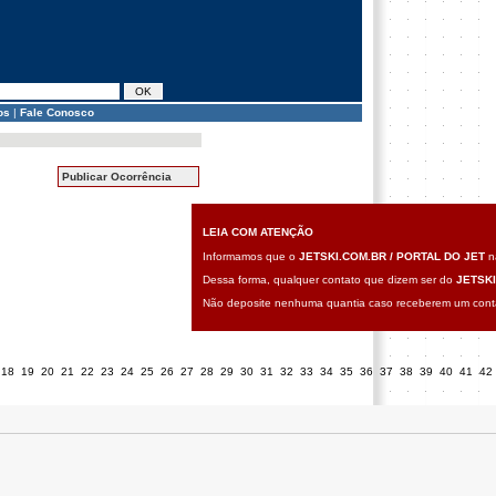
os
|
Fale Conosco
Publicar Ocorrência
LEIA COM ATENÇÃO
Informamos que o
JETSKI.COM.BR / PORTAL DO JET
nã
Dessa forma, qualquer contato que dizem ser do
JETSKI
Não deposite nenhuma quantia caso receberem um contat
18
19
20
21
22
23
24
25
26
27
28
29
30
31
32
33
34
35
36
37
38
39
40
41
42