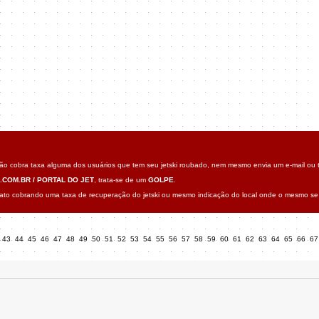
o cobra taxa alguma dos usuários que tem seu jetski roubado, nem mesmo envia um e-mail ou t
.COM.BR / PORTAL DO JET
, trata-se de um
GOLPE
.
o cobrando uma taxa de recuperação do jetski ou mesmo indicação do local onde o mesmo se 
43
44
45
46
47
48
49
50
51
52
53
54
55
56
57
58
59
60
61
62
63
64
65
66
6