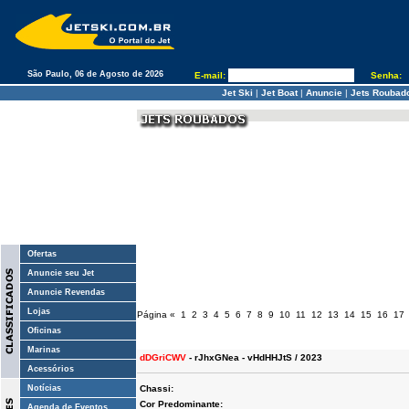
São Paulo, 06 de Agosto de 2026
E-mail:
Senha:
Jet Ski
|
Jet Boat
|
Anuncie
|
Jets Roubad
Ofertas
Anuncie seu Jet
Anuncie Revendas
Lojas
Página
«
1
2
3
4
5
6
7
8
9
10
11
12
13
14
15
16
17
Oficinas
Marinas
dDGriCWV
- rJhxGNea - vHdHHJtS / 2023
Acessórios
Notícias
Chassi:
Cor Predominante:
Agenda de Eventos