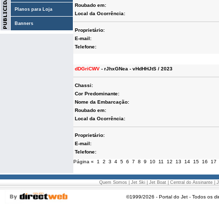
Roubado em:
Planos para Loja
Local da Ocorrência:
Banners
Proprietário:
E-mail:
Telefone:
dDGriCWV
- rJhxGNea - vHdHHJtS / 2023
Chassi:
Cor Predominante:
Nome da Embarcação:
Roubado em:
Local da Ocorrência:
Proprietário:
E-mail:
Telefone:
Página
«
1
2
3
4
5
6
7
8
9
10
11
12
13
14
15
16
17
Quem Somos
|
Jet Ski
|
Jet Boat
|
Central do Assinante
|
J
©1999/2026 - Portal do Jet - Todos os di