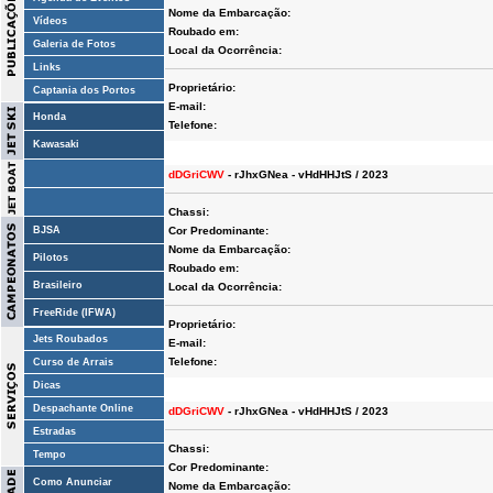
Nome da Embarcação:
Vídeos
Roubado em:
Galeria de Fotos
Local da Ocorrência:
Links
Proprietário:
Captania dos Portos
E-mail:
Honda
Telefone:
Kawasaki
dDGriCWV
- rJhxGNea - vHdHHJtS / 2023
Chassi:
BJSA
Cor Predominante:
Nome da Embarcação:
Pilotos
Roubado em:
Brasileiro
Local da Ocorrência:
FreeRide (IFWA)
Proprietário:
Jets Roubados
E-mail:
Telefone:
Curso de Arrais
Dicas
Despachante Online
dDGriCWV
- rJhxGNea - vHdHHJtS / 2023
Estradas
Chassi:
Tempo
Cor Predominante:
Como Anunciar
Nome da Embarcação: