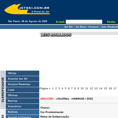
São Paulo, 08 de Agosto de 2026
E-mail:
Senha:
Jet Ski
|
Jet Boat
|
Anuncie
|
Jets Roubad
Ofertas
Anuncie seu Jet
Anuncie Revendas
Página
«
1
2
3
4
5
6
7
8
9
10
11
12
13
14
15
16
17
Lojas
Oficinas
dDGriCWV
- rJhxGNea - vHdHHJtS / 2023
Marinas
Acessórios
Chassi:
Notícias
Cor Predominante:
Nome da Embarcação:
Agenda de Eventos