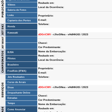
Roubado em:
Vídeos
Local da Ocorrência:
Galeria de Fotos
Links
Proprietário:
E-mail:
Captania dos Portos
Telefone:
Honda
Kawasaki
dDGriCWV
- rJhxGNea - vHdHHJtS / 2023
Chassi:
Cor Predominante:
Nome da Embarcação:
BJSA
Roubado em:
Pilotos
Local da Ocorrência:
Brasileiro
Proprietário:
FreeRide (IFWA)
E-mail:
Telefone:
Jets Roubados
Curso de Arrais
dDGriCWV
- rJhxGNea - vHdHHJtS / 2023
Dicas
Despachante Online
Chassi:
Estradas
Cor Predominante:
Tempo
Nome da Embarcação:
Roubado em:
Como Anunciar