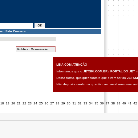
os
|
Fale Conosco
Publicar Ocorrência
LEIA COM ATENÇÃO
Informamos que o
JETSKI.COM.BR / PORTAL DO JET
nã
Dessa forma, qualquer contato que dizem ser do
JETSKI
Não deposite nenhuma quantia caso receberem um contat
18
19
20
21
22
23
24
25
26
27
28
29
30
31
32
33
34
35
36
37
38
39
40
41
42