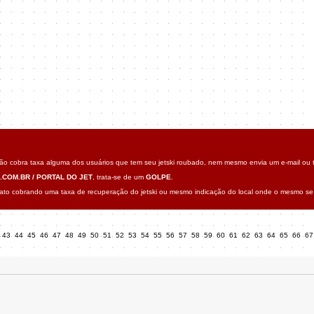
o cobra taxa alguma dos usuários que tem seu jetski roubado, nem mesmo envia um e-mail ou t
.COM.BR / PORTAL DO JET
, trata-se de um
GOLPE
.
o cobrando uma taxa de recuperação do jetski ou mesmo indicação do local onde o mesmo se 
43
44
45
46
47
48
49
50
51
52
53
54
55
56
57
58
59
60
61
62
63
64
65
66
6