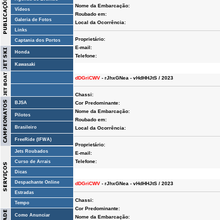
Nome da Embarcação:
Vídeos
Roubado em:
Galeria de Fotos
Local da Ocorrência:
Links
Proprietário:
Captania dos Portos
E-mail:
Honda
Telefone:
Kawasaki
dDGriCWV
- rJhxGNea - vHdHHJtS / 2023
Chassi:
BJSA
Cor Predominante:
Nome da Embarcação:
Pilotos
Roubado em:
Brasileiro
Local da Ocorrência:
FreeRide (IFWA)
Proprietário:
Jets Roubados
E-mail:
Telefone:
Curso de Arrais
Dicas
Despachante Online
dDGriCWV
- rJhxGNea - vHdHHJtS / 2023
Estradas
Chassi:
Tempo
Cor Predominante:
Como Anunciar
Nome da Embarcação: