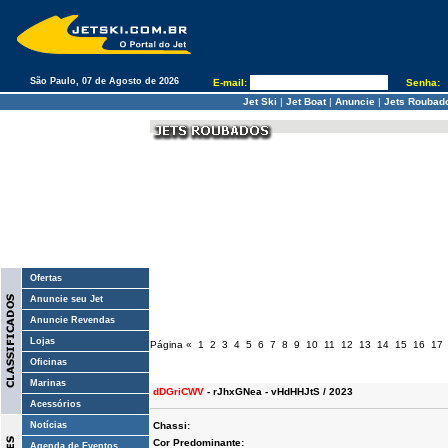
São Paulo, 07 de Agosto de 2026
E-mail:
Senha:
Jet Ski
|
Jet Boat
|
Anuncie
|
Jets Roubad
Ofertas
Anuncie seu Jet
Anuncie Revendas
Lojas
Página
«
1
2
3
4
5
6
7
8
9
10
11
12
13
14
15
16
17
Oficinas
Marinas
dDGriCWV
- rJhxGNea - vHdHHJtS / 2023
Acessórios
Notícias
Chassi:
Cor Predominante:
Agenda de Eventos