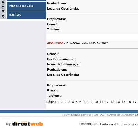
Roubado em:
Planos para Loja
Local da Ocorrência:
Banners
Proprietário:
E-mail:
Telefone:
dDGriCWV
- rJhxGNea - vHdHHJtS / 2023
Chassi:
Cor Predominante:
Nome da Embarcação:
Roubado em:
Local da Ocorrência:
Proprietário:
E-mail:
Telefone:
Página
«
1
2
3
4
5
6
7
8
9
10
11
12
13
14
15
16
17
Quem Somos
|
Jet Ski
|
Jet Boat
|
Central do Assinante
|
J
©1999/2026 - Portal do Jet - Todos os di