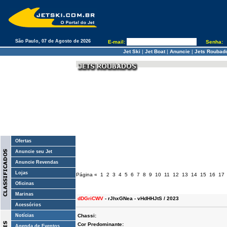
São Paulo, 07 de Agosto de 2026
E-mail:
Senha:
Jet Ski
|
Jet Boat
|
Anuncie
|
Jets Roubad
Ofertas
Anuncie seu Jet
Anuncie Revendas
Lojas
Página
«
1
2
3
4
5
6
7
8
9
10
11
12
13
14
15
16
17
Oficinas
Marinas
dDGriCWV
- rJhxGNea - vHdHHJtS / 2023
Acessórios
Notícias
Chassi:
Cor Predominante:
Agenda de Eventos