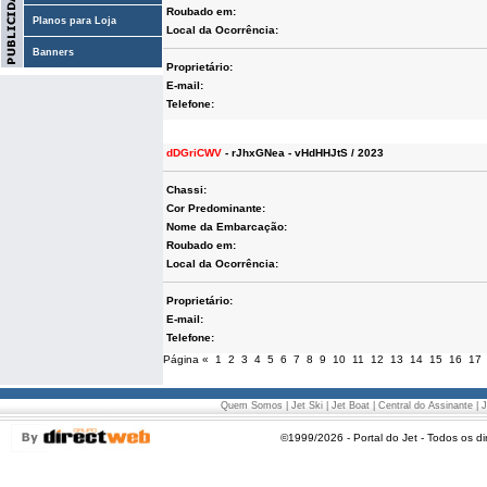
Roubado em:
Planos para Loja
Local da Ocorrência:
Banners
Proprietário:
E-mail:
Telefone:
dDGriCWV
- rJhxGNea - vHdHHJtS / 2023
Chassi:
Cor Predominante:
Nome da Embarcação:
Roubado em:
Local da Ocorrência:
Proprietário:
E-mail:
Telefone:
Página
«
1
2
3
4
5
6
7
8
9
10
11
12
13
14
15
16
17
Quem Somos
|
Jet Ski
|
Jet Boat
|
Central do Assinante
|
J
©1999/2026 - Portal do Jet - Todos os di