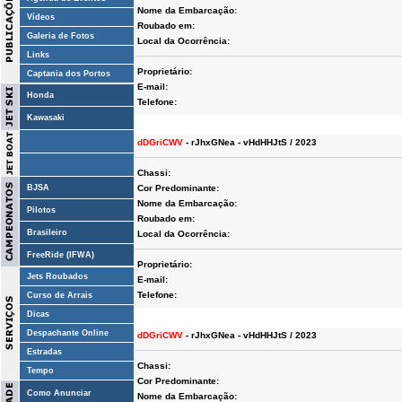
Nome da Embarcação:
Vídeos
Roubado em:
Galeria de Fotos
Local da Ocorrência:
Links
Proprietário:
Captania dos Portos
E-mail:
Honda
Telefone:
Kawasaki
dDGriCWV
- rJhxGNea - vHdHHJtS / 2023
Chassi:
BJSA
Cor Predominante:
Nome da Embarcação:
Pilotos
Roubado em:
Brasileiro
Local da Ocorrência:
FreeRide (IFWA)
Proprietário:
Jets Roubados
E-mail:
Telefone:
Curso de Arrais
Dicas
Despachante Online
dDGriCWV
- rJhxGNea - vHdHHJtS / 2023
Estradas
Chassi:
Tempo
Cor Predominante:
Como Anunciar
Nome da Embarcação: