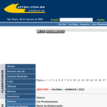
São Paulo, 06 de Agosto de 2026
E-mail:
Senha:
Jet Ski
|
Jet Boat
|
Anuncie
|
Jets Roubad
Ofertas
Anuncie seu Jet
Anuncie Revendas
Página
«
1
2
3
4
5
6
7
8
9
10
11
12
13
14
15
16
17
Lojas
Oficinas
dDGriCWV
- rJhxGNea - vHdHHJtS / 2023
Marinas
Acessórios
Chassi:
Notícias
Cor Predominante:
Nome da Embarcação:
Agenda de Eventos