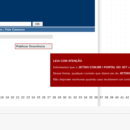
os
|
Fale Conosco
Publicar Ocorrência
LEIA COM ATENÇÃO
Informamos que o
JETSKI.COM.BR / PORTAL DO JET
nã
Dessa forma, qualquer contato que dizem ser do
JETSKI
Não deposite nenhuma quantia caso receberem um contat
18
19
20
21
22
23
24
25
26
27
28
29
30
31
32
33
34
35
36
37
38
39
40
41
42