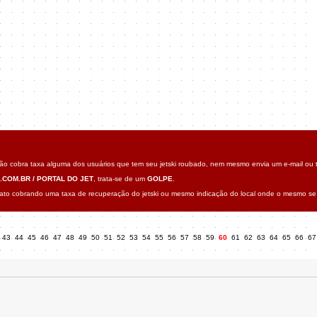
o cobra taxa alguma dos usuários que tem seu jetski roubado, nem mesmo envia um e-mail ou t
.COM.BR / PORTAL DO JET
, trata-se de um
GOLPE
.
o cobrando uma taxa de recuperação do jetski ou mesmo indicação do local onde o mesmo se 
43
44
45
46
47
48
49
50
51
52
53
54
55
56
57
58
59
60
61
62
63
64
65
66
6