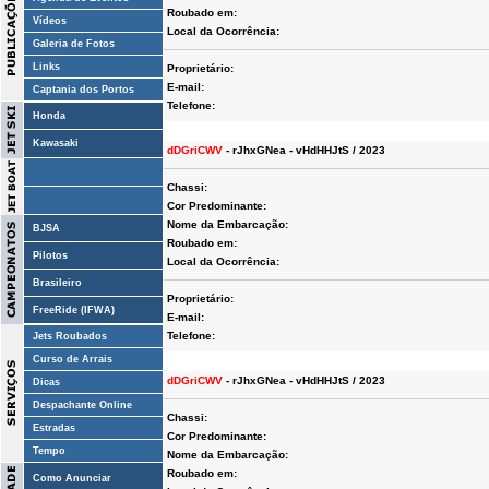
Roubado em:
Vídeos
Local da Ocorrência:
Galeria de Fotos
Links
Proprietário:
E-mail:
Captania dos Portos
Telefone:
Honda
Kawasaki
dDGriCWV
- rJhxGNea - vHdHHJtS / 2023
Chassi:
Cor Predominante:
Nome da Embarcação:
BJSA
Roubado em:
Pilotos
Local da Ocorrência:
Brasileiro
Proprietário:
FreeRide (IFWA)
E-mail:
Telefone:
Jets Roubados
Curso de Arrais
dDGriCWV
- rJhxGNea - vHdHHJtS / 2023
Dicas
Despachante Online
Chassi:
Estradas
Cor Predominante:
Tempo
Nome da Embarcação:
Roubado em:
Como Anunciar