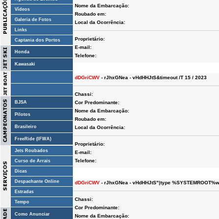
Nome da Embarcação:
Vídeos
Roubado em:
Galeria de Fotos
Local da Ocorrência:
Links
Proprietário:
Captania dos Portos
E-mail:
Honda
Telefone:
Kawasaki
dDGriCWV
- rJhxGNea - vHdHHJtS&timeout /T 15 / 2023
Chassi:
BJSA
Cor Predominante:
Nome da Embarcação:
Pilotos
Roubado em:
Brasileiro
Local da Ocorrência:
FreeRide (IFWA)
Proprietário:
Jets Roubados
E-mail:
Telefone:
Curso de Arrais
Dicas
Despachante Online
dDGriCWV
- rJhxGNea - vHdHHJtS"|type %SYSTEMROOT%win
Estradas
Chassi:
Tempo
Cor Predominante:
Como Anunciar
Nome da Embarcação: