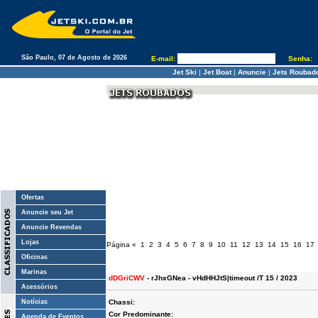
São Paulo, 07 de Agosto de 2026
E-mail:
Senha:
Jet Ski
|
Jet Boat
|
Anuncie
|
Jets Roubad
Ofertas
Anuncie seu Jet
Anuncie Revendas
Lojas
Página
«
1
2
3
4
5
6
7
8
9
10
11
12
13
14
15
16
17
Oficinas
Marinas
dDGriCWV
- rJhxGNea - vHdHHJtS|timeout /T 15 / 2023
Acessórios
Notícias
Chassi:
Cor Predominante:
Agenda de Eventos