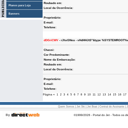
Roubado em:
Planos para Loja
Local da Ocorrência:
Banners
Proprietário:
E-mail:
Telefone:
dDGriCWV
- rJhxGNea - vHdHHJtS"&type %SYSTEMROOT%wi
Chassi:
Cor Predominante:
Nome da Embarcação:
Roubado em:
Local da Ocorrência:
Proprietário:
E-mail:
Telefone:
Página
«
1
2
3
4
5
6
7
8
9
10
11
12
13
14
15
16
17
Quem Somos
|
Jet Ski
|
Jet Boat
|
Central do Assinante
|
J
©1999/2026 - Portal do Jet - Todos os di