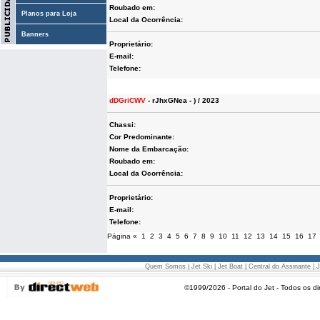
Roubado em:
Planos para Loja
Local da Ocorrência:
Banners
Proprietário:
E-mail:
Telefone:
dDGriCWV
- rJhxGNea - ) / 2023
Chassi:
Cor Predominante:
Nome da Embarcação:
Roubado em:
Local da Ocorrência:
Proprietário:
E-mail:
Telefone:
Página
«
1
2
3
4
5
6
7
8
9
10
11
12
13
14
15
16
17
Quem Somos
|
Jet Ski
|
Jet Boat
|
Central do Assinante
|
J
©1999/2026 - Portal do Jet - Todos os di