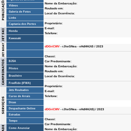
Nome da Embarcação:
Vídeos
Roubado em:
Galeria de Fotos
Local da Ocorrência:
Links
Proprietário:
Captania dos Portos
E-mail:
Honda
Telefone:
Kawasaki
dDGriCWV
- rJhxGNea - vHdHHJtS / 2023
Chassi:
BJSA
Cor Predominante:
Nome da Embarcação:
Pilotos
Roubado em:
Brasileiro
Local da Ocorrência:
FreeRide (IFWA)
Proprietário:
Jets Roubados
E-mail:
Telefone:
Curso de Arrais
Dicas
Despachante Online
dDGriCWV
- rJhxGNea - vHdHHJtS) / 2023
Estradas
Chassi:
Tempo
Cor Predominante:
Como Anunciar
Nome da Embarcação: