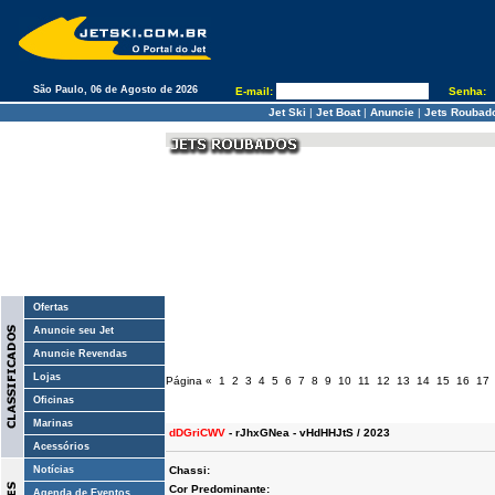
São Paulo, 06 de Agosto de 2026
E-mail:
Senha:
Jet Ski
|
Jet Boat
|
Anuncie
|
Jets Roubad
Ofertas
Anuncie seu Jet
Anuncie Revendas
Lojas
Página
«
1
2
3
4
5
6
7
8
9
10
11
12
13
14
15
16
17
Oficinas
Marinas
dDGriCWV
- rJhxGNea - vHdHHJtS / 2023
Acessórios
Notícias
Chassi:
Cor Predominante:
Agenda de Eventos