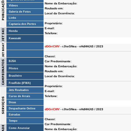
Nome da Embarcação:
Vídeos
Roubado em:
Galeria de Fotos
Local da Ocorrência:
Links
Proprietário:
Captania dos Portos
E-mail:
Honda
Telefone:
Kawasaki
dDGriCWV
- rJhxGNea - vHdHHJtS / 2023
Chassi:
BJSA
Cor Predominante:
Nome da Embarcação:
Pilotos
Roubado em:
Brasileiro
Local da Ocorrência:
FreeRide (IFWA)
Proprietário:
Jets Roubados
E-mail:
Telefone:
Curso de Arrais
Dicas
Despachante Online
dDGriCWV
- rJhxGNea - vHdHHJtS / 2023
Estradas
Chassi:
Tempo
Cor Predominante:
Como Anunciar
Nome da Embarcação: