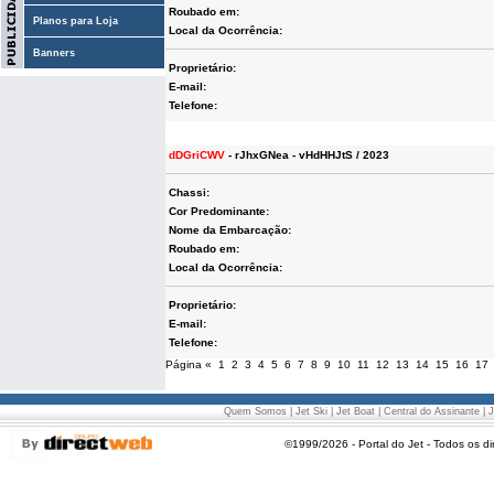
Roubado em:
Planos para Loja
Local da Ocorrência:
Banners
Proprietário:
E-mail:
Telefone:
dDGriCWV
- rJhxGNea - vHdHHJtS / 2023
Chassi:
Cor Predominante:
Nome da Embarcação:
Roubado em:
Local da Ocorrência:
Proprietário:
E-mail:
Telefone:
Página
«
1
2
3
4
5
6
7
8
9
10
11
12
13
14
15
16
17
Quem Somos
|
Jet Ski
|
Jet Boat
|
Central do Assinante
|
J
©1999/2026 - Portal do Jet - Todos os di