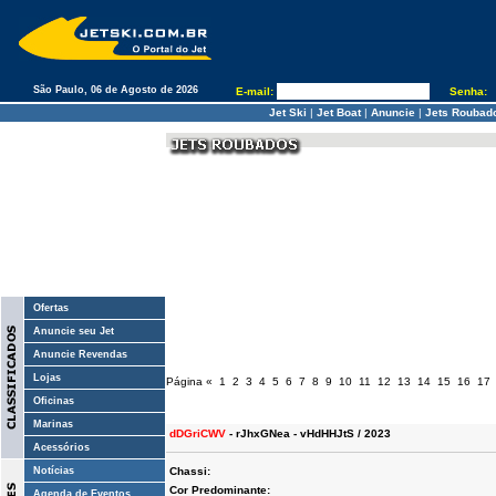
São Paulo, 06 de Agosto de 2026
E-mail:
Senha:
Jet Ski
|
Jet Boat
|
Anuncie
|
Jets Roubad
Ofertas
Anuncie seu Jet
Anuncie Revendas
Lojas
Página
«
1
2
3
4
5
6
7
8
9
10
11
12
13
14
15
16
17
Oficinas
Marinas
dDGriCWV
- rJhxGNea - vHdHHJtS / 2023
Acessórios
Notícias
Chassi:
Cor Predominante:
Agenda de Eventos