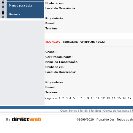
Roubado em:
Planos para Loja
Local da Ocorrência:
Banners
Proprietário:
E-mail:
Telefone:
dDGriCWV
- rJhxGNea - vHdHHJtS / 2023
Chassi:
Cor Predominante:
Nome da Embarcação:
Roubado em:
Local da Ocorrência:
Proprietário:
E-mail:
Telefone:
Página
«
1
2
3
4
5
6
7
8
9
10
11
12
13
14
15
16
17
Quem Somos
|
Jet Ski
|
Jet Boat
|
Central do Assinante
|
J
©1999/2026 - Portal do Jet - Todos os di