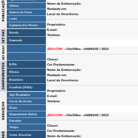
Nome da Embarcação:
Vídeos
Roubado em:
Galeria de Fotos
Local da Ocorrência:
Links
Proprietário:
Captania dos Portos
E-mail:
Honda
Telefone:
Kawasaki
dDGriCWV
- rJhxGNea - vHdHHJtS / 2023
Chassi:
BJSA
Cor Predominante:
Nome da Embarcação:
Pilotos
Roubado em:
Brasileiro
Local da Ocorrência:
FreeRide (IFWA)
Proprietário:
Jets Roubados
E-mail:
Telefone:
Curso de Arrais
Dicas
Despachante Online
dDGriCWV
- rJhxGNea - vHdHHJtS / 2023
Estradas
Chassi:
Tempo
Cor Predominante:
Como Anunciar
Nome da Embarcação: