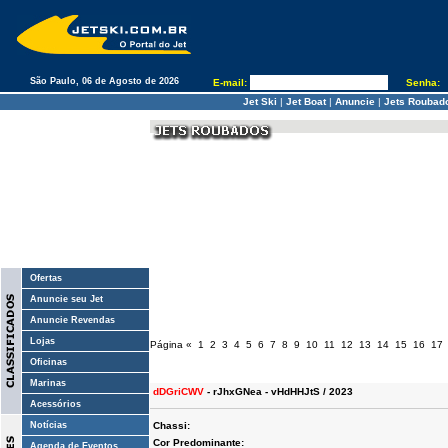
São Paulo, 06 de Agosto de 2026
E-mail:
Senha:
Jet Ski
|
Jet Boat
|
Anuncie
|
Jets Roubad
Ofertas
Anuncie seu Jet
Anuncie Revendas
Lojas
Página
«
1
2
3
4
5
6
7
8
9
10
11
12
13
14
15
16
17
Oficinas
Marinas
dDGriCWV
- rJhxGNea - vHdHHJtS / 2023
Acessórios
Notícias
Chassi:
Cor Predominante:
Agenda de Eventos