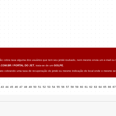
o cobra taxa alguma dos usuários que tem seu jetski roubado, nem mesmo envia um e-mail ou t
.COM.BR / PORTAL DO JET
, trata-se de um
GOLPE
.
o cobrando uma taxa de recuperação do jetski ou mesmo indicação do local onde o mesmo se 
43
44
45
46
47
48
49
50
51
52
53
54
55
56
57
58
59
60
61
62
63
64
65
66
6