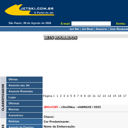
São Paulo, 08 de Agosto de 2026
E-mail:
Senha:
Jet Ski
|
Jet Boat
|
Anuncie
|
Jets Roubad
Ofertas
Anuncie seu Jet
Anuncie Revendas
Página
«
1
2
3
4
5
6
7
8
9
10
11
12
13
14
15
16
17
Lojas
Oficinas
dDGriCWV
- rJhxGNea - vHdHHJtS / 2023
Marinas
Acessórios
Chassi:
Notícias
Cor Predominante:
Nome da Embarcação:
Agenda de Eventos