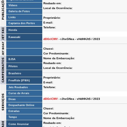
Roubado em:
Vídeos
Local da Ocorrência:
Galeria de Fotos
Links
Proprietário:
E-mail:
Captania dos Portos
Telefone:
Honda
Kawasaki
dDGriCWV
- rJhxGNea - vHdHHJtS / 2023
Chassi:
Cor Predominante:
Nome da Embarcação:
BJSA
Roubado em:
Pilotos
Local da Ocorrência:
Brasileiro
Proprietário:
FreeRide (IFWA)
E-mail:
Telefone:
Jets Roubados
Curso de Arrais
dDGriCWV
- rJhxGNea - vHdHHJtS / 2023
Dicas
Despachante Online
Chassi:
Estradas
Cor Predominante:
Tempo
Nome da Embarcação:
Roubado em:
Como Anunciar