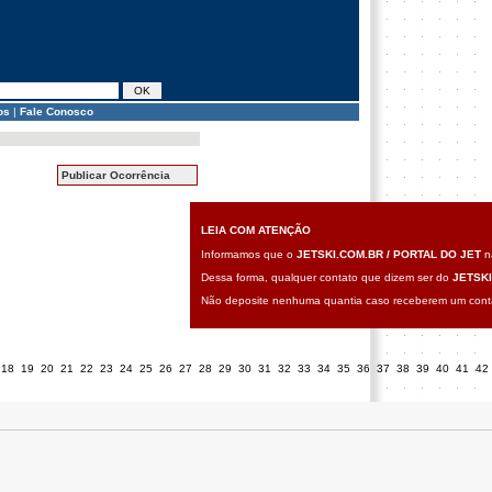
os
|
Fale Conosco
Publicar Ocorrência
LEIA COM ATENÇÃO
Informamos que o
JETSKI.COM.BR / PORTAL DO JET
nã
Dessa forma, qualquer contato que dizem ser do
JETSKI
Não deposite nenhuma quantia caso receberem um contat
18
19
20
21
22
23
24
25
26
27
28
29
30
31
32
33
34
35
36
37
38
39
40
41
42