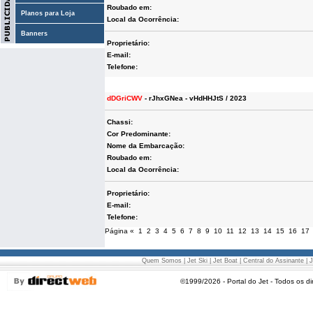
Roubado em:
Planos para Loja
Local da Ocorrência:
Banners
Proprietário:
E-mail:
Telefone:
dDGriCWV
- rJhxGNea - vHdHHJtS / 2023
Chassi:
Cor Predominante:
Nome da Embarcação:
Roubado em:
Local da Ocorrência:
Proprietário:
E-mail:
Telefone:
Página
«
1
2
3
4
5
6
7
8
9
10
11
12
13
14
15
16
17
Quem Somos
|
Jet Ski
|
Jet Boat
|
Central do Assinante
|
J
©1999/2026 - Portal do Jet - Todos os di