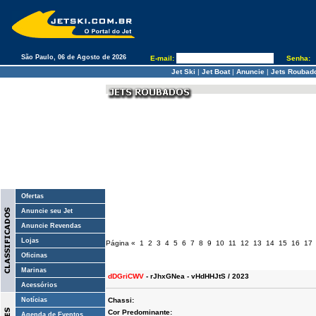
São Paulo, 06 de Agosto de 2026
E-mail:
Senha:
Jet Ski
|
Jet Boat
|
Anuncie
|
Jets Roubad
Ofertas
Anuncie seu Jet
Anuncie Revendas
Lojas
Página
«
1
2
3
4
5
6
7
8
9
10
11
12
13
14
15
16
17
Oficinas
Marinas
dDGriCWV
- rJhxGNea - vHdHHJtS / 2023
Acessórios
Notícias
Chassi:
Cor Predominante:
Agenda de Eventos