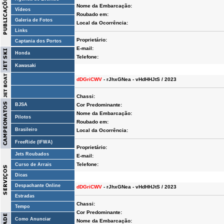
Nome da Embarcação:
Vídeos
Roubado em:
Galeria de Fotos
Local da Ocorrência:
Links
Proprietário:
Captania dos Portos
E-mail:
Honda
Telefone:
Kawasaki
dDGriCWV
- rJhxGNea - vHdHHJtS / 2023
Chassi:
BJSA
Cor Predominante:
Nome da Embarcação:
Pilotos
Roubado em:
Brasileiro
Local da Ocorrência:
FreeRide (IFWA)
Proprietário:
Jets Roubados
E-mail:
Telefone:
Curso de Arrais
Dicas
Despachante Online
dDGriCWV
- rJhxGNea - vHdHHJtS / 2023
Estradas
Chassi:
Tempo
Cor Predominante:
Como Anunciar
Nome da Embarcação: