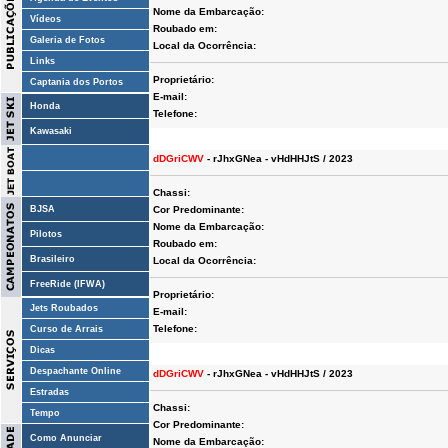
Nome da Embarcação:
Vídeos
Roubado em:
Galeria de Fotos
Local da Ocorrência:
Links
Proprietário:
Captania dos Portos
E-mail:
Honda
Telefone:
Kawasaki
dDGriCWV
- rJhxGNea - vHdHHJtS / 2023
Chassi:
BJSA
Cor Predominante:
Nome da Embarcação:
Pilotos
Roubado em:
Brasileiro
Local da Ocorrência:
FreeRide (IFWA)
Proprietário:
Jets Roubados
E-mail:
Telefone:
Curso de Arrais
Dicas
Despachante Online
dDGriCWV
- rJhxGNea - vHdHHJtS / 2023
Estradas
Chassi:
Tempo
Cor Predominante:
Como Anunciar
Nome da Embarcação: