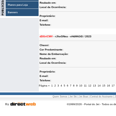
Roubado em:
Planos para Loja
Local da Ocorrência:
Banners
Proprietário:
E-mail:
Telefone:
dDGriCWV
- rJhxGNea - vHdHHJtS / 2023
Chassi:
Cor Predominante:
Nome da Embarcação:
Roubado em:
Local da Ocorrência:
Proprietário:
E-mail:
Telefone:
Página
«
1
2
3
4
5
6
7
8
9
10
11
12
13
14
15
16
17
Quem Somos
|
Jet Ski
|
Jet Boat
|
Central do Assinante
|
J
©1999/2026 - Portal do Jet - Todos os di