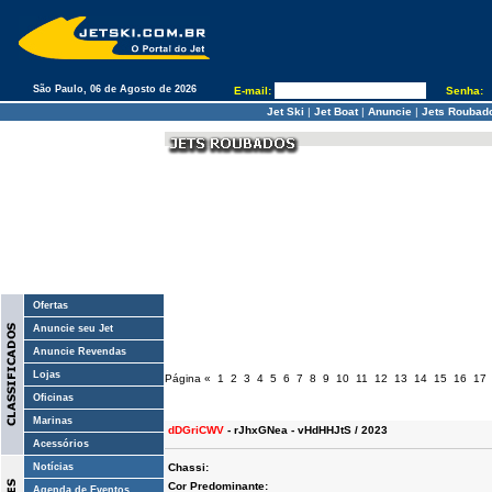
São Paulo, 06 de Agosto de 2026
E-mail:
Senha:
Jet Ski
|
Jet Boat
|
Anuncie
|
Jets Roubad
Ofertas
Anuncie seu Jet
Anuncie Revendas
Lojas
Página
«
1
2
3
4
5
6
7
8
9
10
11
12
13
14
15
16
17
Oficinas
Marinas
dDGriCWV
- rJhxGNea - vHdHHJtS / 2023
Acessórios
Notícias
Chassi:
Cor Predominante:
Agenda de Eventos