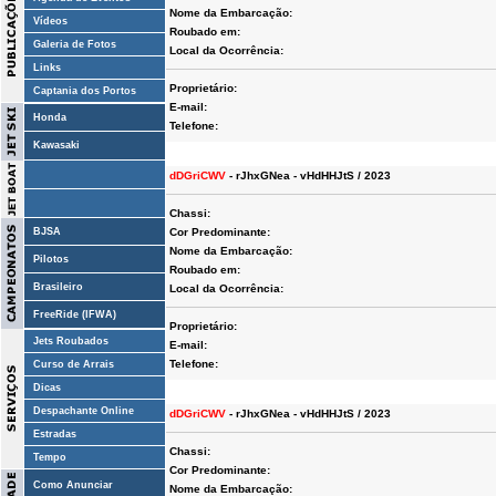
Nome da Embarcação:
Vídeos
Roubado em:
Galeria de Fotos
Local da Ocorrência:
Links
Proprietário:
Captania dos Portos
E-mail:
Honda
Telefone:
Kawasaki
dDGriCWV
- rJhxGNea - vHdHHJtS / 2023
Chassi:
BJSA
Cor Predominante:
Nome da Embarcação:
Pilotos
Roubado em:
Brasileiro
Local da Ocorrência:
FreeRide (IFWA)
Proprietário:
Jets Roubados
E-mail:
Telefone:
Curso de Arrais
Dicas
Despachante Online
dDGriCWV
- rJhxGNea - vHdHHJtS / 2023
Estradas
Chassi:
Tempo
Cor Predominante:
Como Anunciar
Nome da Embarcação: