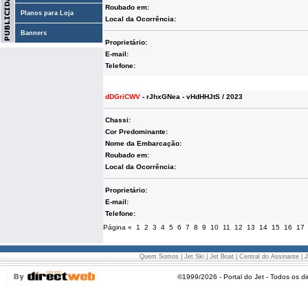
Roubado em:
Planos para Loja
Local da Ocorrência:
Banners
Proprietário:
E-mail:
Telefone:
dDGriCWV
- rJhxGNea - vHdHHJtS / 2023
Chassi:
Cor Predominante:
Nome da Embarcação:
Roubado em:
Local da Ocorrência:
Proprietário:
E-mail:
Telefone:
Página
«
1
2
3
4
5
6
7
8
9
10
11
12
13
14
15
16
17
Quem Somos
|
Jet Ski
|
Jet Boat
|
Central do Assinante
|
J
©1999/2026 - Portal do Jet - Todos os di