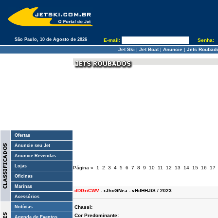
São Paulo, 10 de Agosto de 2026
E-mail:
Senha:
Jet Ski
|
Jet Boat
|
Anuncie
|
Jets Roubad
Ofertas
Anuncie seu Jet
Anuncie Revendas
Lojas
Página
«
1
2
3
4
5
6
7
8
9
10
11
12
13
14
15
16
17
Oficinas
Marinas
dDGriCWV
- rJhxGNea - vHdHHJtS / 2023
Acessórios
Notícias
Chassi:
Cor Predominante:
Agenda de Eventos