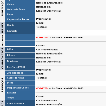
Nome da Embarcação:
Vídeos
Roubado em:
Galeria de Fotos
Local da Ocorrência:
Links
Proprietário:
Captania dos Portos
E-mail:
Honda
Telefone:
Kawasaki
dDGriCWV
- rJhxGNea - vHdHHJtS / 2023
Chassi:
BJSA
Cor Predominante:
Nome da Embarcação:
Pilotos
Roubado em:
Brasileiro
Local da Ocorrência:
FreeRide (IFWA)
Proprietário:
Jets Roubados
E-mail:
Telefone:
Curso de Arrais
Dicas
Despachante Online
dDGriCWV
- rJhxGNea - vHdHHJtS / 2023
Estradas
Chassi:
Tempo
Cor Predominante:
Como Anunciar
Nome da Embarcação: