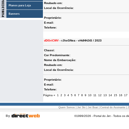
Roubado em:
Planos para Loja
Local da Ocorrência:
Banners
Proprietário:
E-mail:
Telefone:
dDGriCWV
- rJhxGNea - vHdHHJtS / 2023
Chassi:
Cor Predominante:
Nome da Embarcação:
Roubado em:
Local da Ocorrência:
Proprietário:
E-mail:
Telefone:
Página
«
1
2
3
4
5
6
7
8
9
10
11
12
13
14
15
16
17
Quem Somos
|
Jet Ski
|
Jet Boat
|
Central do Assinante
|
J
©1999/2026 - Portal do Jet - Todos os di