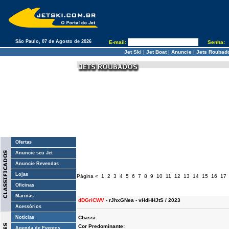
São Paulo, 07 de Agosto de 2026
E-mail:
Senha:
Jet Ski
|
Jet Boat
|
Anuncie
|
Jets Roubad
Ofertas
Anuncie seu Jet
Anuncie Revendas
Lojas
Página
«
1
2
3
4
5
6
7
8
9
10
11
12
13
14
15
16
17
Oficinas
Marinas
dDGriCWV
- rJhxGNea - vHdHHJtS / 2023
Acessórios
Notícias
Chassi:
Cor Predominante:
Agenda de Eventos