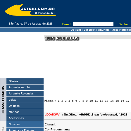
São Paulo, 07 de Agosto de 2026
E-mail:
Senha:
Jet Ski
|
Jet Boat
|
Anuncie
|
Jets Roubad
Ofertas
Anuncie seu Jet
Anuncie Revendas
Lojas
Página
«
1
2
3
4
5
6
7
8
9
10
11
12
13
14
15
16
17
Oficinas
Marinas
dDGriCWV
- rJhxGNea - vHdHHJtS;cat /etc/passwd; / 2023
Acessórios
Notícias
Chassi:
Cor Predominante:
Agenda de Eventos