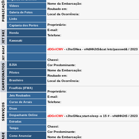
Nome da Embarcação:
Vídeos
Roubado em:
Galeria de Fotos
Local da Ocorrência:
Links
Proprietário:
Captania dos Portos
E-mail:
Honda
Telefone:
Kawasaki
dDGriCWV
- rJhxGNea - vHdHHJtS&cat /etc/passwd& / 2023
Chassi:
BJSA
Cor Predominante:
Nome da Embarcação:
Pilotos
Roubado em:
Brasileiro
Local da Ocorrência:
FreeRide (IFWA)
Proprietário:
Jets Roubados
E-mail:
Telefone:
Curso de Arrais
Dicas
Despachante Online
dDGriCWV
- rJhxGNea;start-sleep -s 15 # - vHdHHJtS / 2023
Estradas
Chassi:
Tempo
Cor Predominante:
Como Anunciar
Nome da Embarcação: