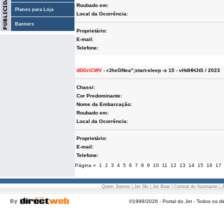
Roubado em:
Planos para Loja
Local da Ocorrência:
Banners
Proprietário:
E-mail:
Telefone:
dDGriCWV
- rJhxGNea";start-sleep -s 15 - vHdHHJtS / 2023
Chassi:
Cor Predominante:
Nome da Embarcação:
Roubado em:
Local da Ocorrência:
Proprietário:
E-mail:
Telefone:
Página
«
1
2
3
4
5
6
7
8
9
10
11
12
13
14
15
16
17
Quem Somos
|
Jet Ski
|
Jet Boat
|
Central do Assinante
|
J
©1999/2026 - Portal do Jet - Todos os di