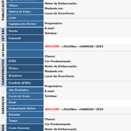
Nome da Embarcação:
Vídeos
Roubado em:
Galeria de Fotos
Local da Ocorrência:
Links
Proprietário:
Captania dos Portos
E-mail:
Honda
Telefone:
Kawasaki
dDGriCWV
- rJhxGNea - vHdHHJtS / 2023
Chassi:
BJSA
Cor Predominante:
Nome da Embarcação:
Pilotos
Roubado em:
Brasileiro
Local da Ocorrência:
FreeRide (IFWA)
Proprietário:
Jets Roubados
E-mail:
Telefone:
Curso de Arrais
Dicas
Despachante Online
dDGriCWV
- rJhxGNea - vHdHHJtS / 2023
Estradas
Chassi:
Tempo
Cor Predominante:
Como Anunciar
Nome da Embarcação: