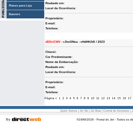
Roubado em:
Planos para Loja
Local da Ocorrência:
Banners
Proprietário:
E-mail:
Telefone:
dDGriCWV
- rJhxGNea - vHdHHJtS / 2023
Chassi:
Cor Predominante:
Nome da Embarcação:
Roubado em:
Local da Ocorrência:
Proprietário:
E-mail:
Telefone:
Página
«
1
2
3
4
5
6
7
8
9
10
11
12
13
14
15
16
17
Quem Somos
|
Jet Ski
|
Jet Boat
|
Central do Assinante
|
J
©1999/2026 - Portal do Jet - Todos os di