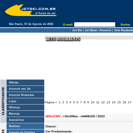
São Paulo, 07 de Agosto de 2026
E-mail:
Senha:
Jet Ski
|
Jet Boat
|
Anuncie
|
Jets Roubad
Ofertas
Anuncie seu Jet
Anuncie Revendas
Lojas
Página
«
1
2
3
4
5
6
7
8
9
10
11
12
13
14
15
16
17
Oficinas
Marinas
dDGriCWV
- rJhxGNea - vHdHHJtS / 2023
Acessórios
Notícias
Chassi:
Cor Predominante:
Agenda de Eventos