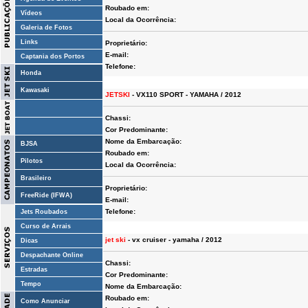
Roubado em:
Vídeos
Local da Ocorrência:
Galeria de Fotos
Links
Proprietário:
E-mail:
Captania dos Portos
Telefone:
Honda
Kawasaki
JETSKI
- VX110 SPORT - YAMAHA / 2012
Chassi:
Cor Predominante:
Nome da Embarcação:
BJSA
Roubado em:
Pilotos
Local da Ocorrência:
Brasileiro
Proprietário:
FreeRide (IFWA)
E-mail:
Telefone:
Jets Roubados
Curso de Arrais
jet ski
- vx cruiser - yamaha / 2012
Dicas
Despachante Online
Chassi:
Estradas
Cor Predominante:
Tempo
Nome da Embarcação:
Roubado em:
Como Anunciar