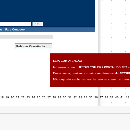
os
|
Fale Conosco
Publicar Ocorrência
LEIA COM ATENÇÃO
Informamos que o
JETSKI.COM.BR / PORTAL DO JET
nã
Dessa forma, qualquer contato que dizem ser do
JETSKI
Não deposite nenhuma quantia caso receberem um contat
18
19
20
21
22
23
24
25
26
27
28
29
30
31
32
33
34
35
36
37
38
39
40
41
42