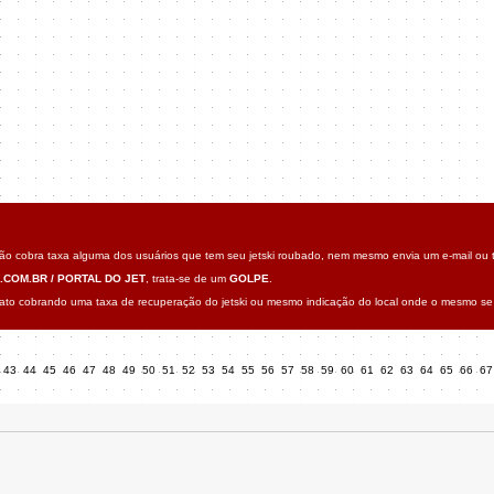
o cobra taxa alguma dos usuários que tem seu jetski roubado, nem mesmo envia um e-mail ou t
.COM.BR / PORTAL DO JET
, trata-se de um
GOLPE
.
o cobrando uma taxa de recuperação do jetski ou mesmo indicação do local onde o mesmo se 
43
44
45
46
47
48
49
50
51
52
53
54
55
56
57
58
59
60
61
62
63
64
65
66
6