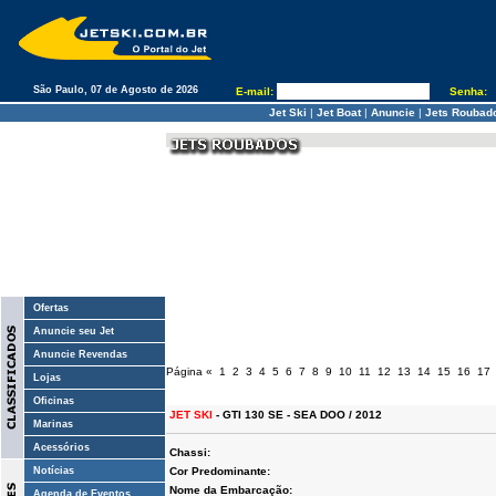
São Paulo, 07 de Agosto de 2026
E-mail:
Senha:
Jet Ski
|
Jet Boat
|
Anuncie
|
Jets Roubad
Ofertas
Anuncie seu Jet
Anuncie Revendas
Página
«
1
2
3
4
5
6
7
8
9
10
11
12
13
14
15
16
17
Lojas
Oficinas
JET SKI
- GTI 130 SE - SEA DOO / 2012
Marinas
Acessórios
Chassi:
Notícias
Cor Predominante:
Nome da Embarcação:
Agenda de Eventos