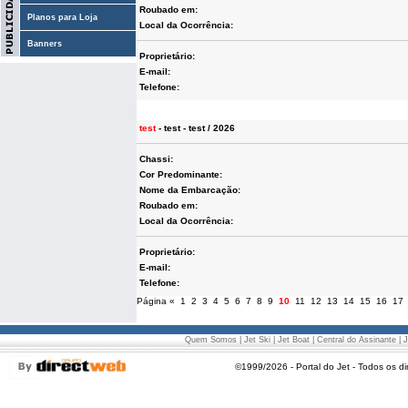
Roubado em:
Planos para Loja
Local da Ocorrência:
Banners
Proprietário:
E-mail:
Telefone:
test
- test - test / 2026
Chassi:
Cor Predominante:
Nome da Embarcação:
Roubado em:
Local da Ocorrência:
Proprietário:
E-mail:
Telefone:
Página
«
1
2
3
4
5
6
7
8
9
10
11
12
13
14
15
16
17
Quem Somos
|
Jet Ski
|
Jet Boat
|
Central do Assinante
|
J
©1999/2026 - Portal do Jet - Todos os di