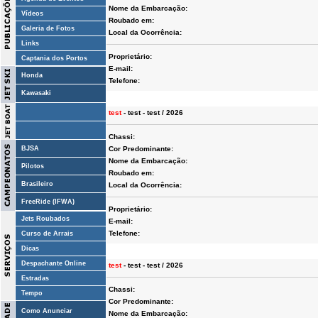
Nome da Embarcação:
Vídeos
Roubado em:
Galeria de Fotos
Local da Ocorrência:
Links
Proprietário:
Captania dos Portos
E-mail:
Honda
Telefone:
Kawasaki
test
- test - test / 2026
Chassi:
BJSA
Cor Predominante:
Nome da Embarcação:
Pilotos
Roubado em:
Brasileiro
Local da Ocorrência:
FreeRide (IFWA)
Proprietário:
Jets Roubados
E-mail:
Telefone:
Curso de Arrais
Dicas
Despachante Online
test
- test - test / 2026
Estradas
Chassi:
Tempo
Cor Predominante:
Como Anunciar
Nome da Embarcação: