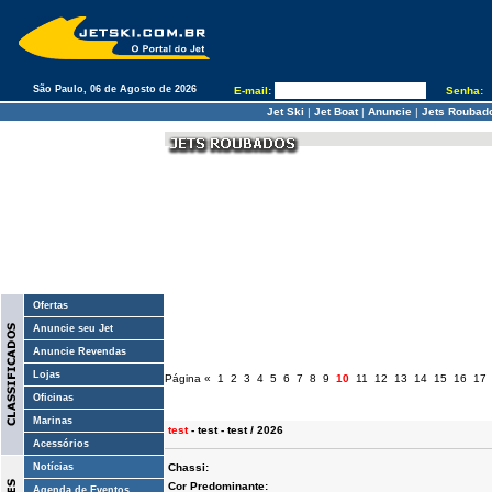
São Paulo, 06 de Agosto de 2026
E-mail:
Senha:
Jet Ski
|
Jet Boat
|
Anuncie
|
Jets Roubad
Ofertas
Anuncie seu Jet
Anuncie Revendas
Lojas
Página
«
1
2
3
4
5
6
7
8
9
10
11
12
13
14
15
16
17
Oficinas
Marinas
test
- test - test / 2026
Acessórios
Notícias
Chassi:
Cor Predominante:
Agenda de Eventos