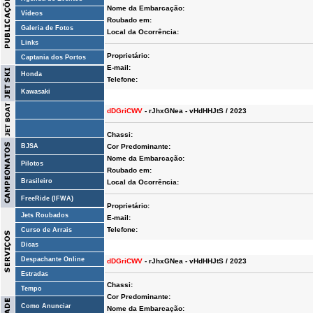
Nome da Embarcação:
Vídeos
Roubado em:
Galeria de Fotos
Local da Ocorrência:
Links
Proprietário:
Captania dos Portos
E-mail:
Honda
Telefone:
Kawasaki
dDGriCWV
- rJhxGNea - vHdHHJtS / 2023
Chassi:
BJSA
Cor Predominante:
Nome da Embarcação:
Pilotos
Roubado em:
Brasileiro
Local da Ocorrência:
FreeRide (IFWA)
Proprietário:
Jets Roubados
E-mail:
Telefone:
Curso de Arrais
Dicas
Despachante Online
dDGriCWV
- rJhxGNea - vHdHHJtS / 2023
Estradas
Chassi:
Tempo
Cor Predominante:
Como Anunciar
Nome da Embarcação: