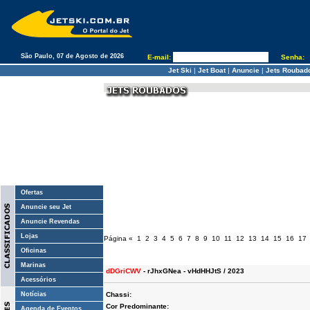
São Paulo, 07 de Agosto de 2026
E-mail:
Senha:
Jet Ski
|
Jet Boat
|
Anuncie
|
Jets Roubad
Ofertas
Anuncie seu Jet
Anuncie Revendas
Lojas
Página
«
1
2
3
4
5
6
7
8
9
10
11
12
13
14
15
16
17
Oficinas
Marinas
dDGriCWV
- rJhxGNea - vHdHHJtS / 2023
Acessórios
Notícias
Chassi:
Cor Predominante:
Agenda de Eventos