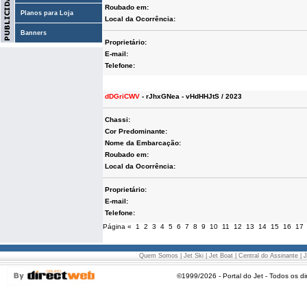
Roubado em:
Planos para Loja
Local da Ocorrência:
Banners
Proprietário:
E-mail:
Telefone:
dDGriCWV
- rJhxGNea - vHdHHJtS / 2023
Chassi:
Cor Predominante:
Nome da Embarcação:
Roubado em:
Local da Ocorrência:
Proprietário:
E-mail:
Telefone:
Página
«
1
2
3
4
5
6
7
8
9
10
11
12
13
14
15
16
17
Quem Somos
|
Jet Ski
|
Jet Boat
|
Central do Assinante
|
J
©1999/2026 - Portal do Jet - Todos os di