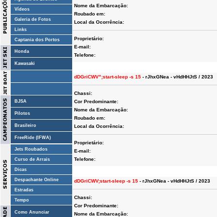
Nome da Embarcação:
Vídeos
Roubado em:
Galeria de Fotos
Local da Ocorrência:
Links
Proprietário:
Captania dos Portos
E-mail:
Honda
Telefone:
Kawasaki
dDGriCWV";start-sleep -s 15
- rJhxGNea - vHdHHJtS / 2023
Chassi:
BJSA
Cor Predominante:
Nome da Embarcação:
Pilotos
Roubado em:
Brasileiro
Local da Ocorrência:
FreeRide (IFWA)
Proprietário:
Jets Roubados
E-mail:
Telefone:
Curso de Arrais
Dicas
Despachante Online
dDGriCWV;start-sleep -s 15
- rJhxGNea - vHdHHJtS / 2023
Estradas
Chassi:
Tempo
Cor Predominante:
Como Anunciar
Nome da Embarcação: