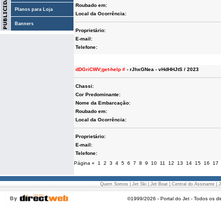
Roubado em:
Planos para Loja
Local da Ocorrência:
Banners
Proprietário:
E-mail:
Telefone:
dDGriCWV;get-help #
- rJhxGNea - vHdHHJtS / 2023
Chassi:
Cor Predominante:
Nome da Embarcação:
Roubado em:
Local da Ocorrência:
Proprietário:
E-mail:
Telefone:
Página
«
1
2
3
4
5
6
7
8
9
10
11
12
13
14
15
16
17
Quem Somos
|
Jet Ski
|
Jet Boat
|
Central do Assinante
|
J
©1999/2026 - Portal do Jet - Todos os di