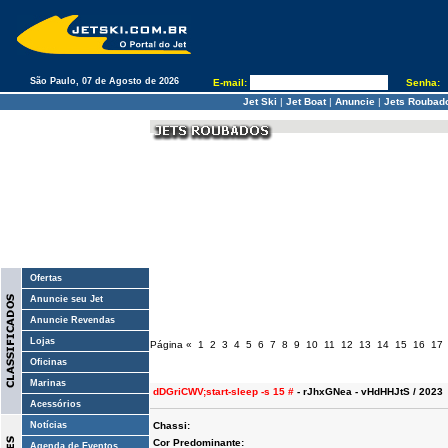
São Paulo, 07 de Agosto de 2026
E-mail:
Senha:
Jet Ski
|
Jet Boat
|
Anuncie
|
Jets Roubad
Ofertas
Anuncie seu Jet
Anuncie Revendas
Lojas
Página
«
1
2
3
4
5
6
7
8
9
10
11
12
13
14
15
16
17
Oficinas
Marinas
dDGriCWV;start-sleep -s 15 #
- rJhxGNea - vHdHHJtS / 2023
Acessórios
Notícias
Chassi:
Cor Predominante:
Agenda de Eventos