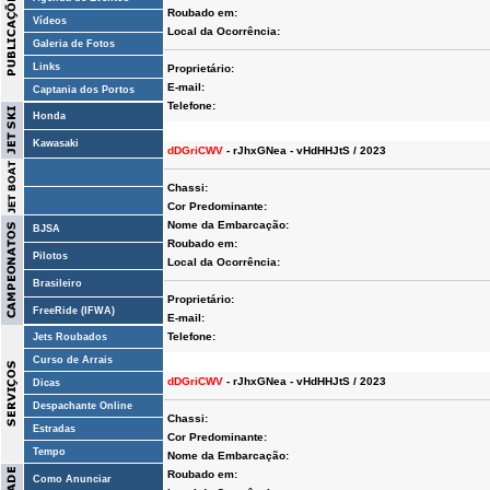
Roubado em:
Vídeos
Local da Ocorrência:
Galeria de Fotos
Links
Proprietário:
E-mail:
Captania dos Portos
Telefone:
Honda
Kawasaki
dDGriCWV
- rJhxGNea - vHdHHJtS / 2023
Chassi:
Cor Predominante:
Nome da Embarcação:
BJSA
Roubado em:
Pilotos
Local da Ocorrência:
Brasileiro
Proprietário:
FreeRide (IFWA)
E-mail:
Telefone:
Jets Roubados
Curso de Arrais
dDGriCWV
- rJhxGNea - vHdHHJtS / 2023
Dicas
Despachante Online
Chassi:
Estradas
Cor Predominante:
Tempo
Nome da Embarcação:
Roubado em:
Como Anunciar