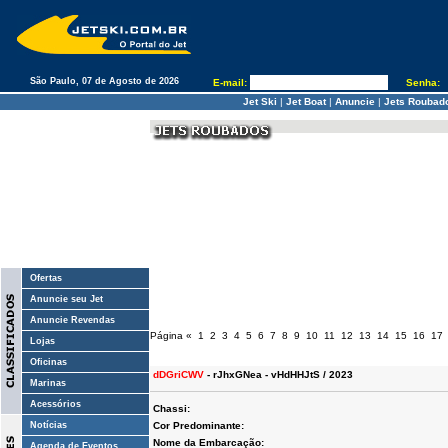
São Paulo, 07 de Agosto de 2026
E-mail:
Senha:
Jet Ski
|
Jet Boat
|
Anuncie
|
Jets Roubad
Ofertas
Anuncie seu Jet
Anuncie Revendas
Página
«
1
2
3
4
5
6
7
8
9
10
11
12
13
14
15
16
17
Lojas
Oficinas
dDGriCWV
- rJhxGNea - vHdHHJtS / 2023
Marinas
Acessórios
Chassi:
Notícias
Cor Predominante:
Nome da Embarcação:
Agenda de Eventos