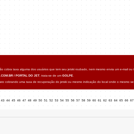
o cobra taxa alguma dos usuários que tem seu jetski roubado, nem mesmo envia um e-mail ou t
.COM.BR / PORTAL DO JET
, trata-se de um
GOLPE
.
o cobrando uma taxa de recuperação do jetski ou mesmo indicação do local onde o mesmo se 
43
44
45
46
47
48
49
50
51
52
53
54
55
56
57
58
59
60
61
62
63
64
65
66
6