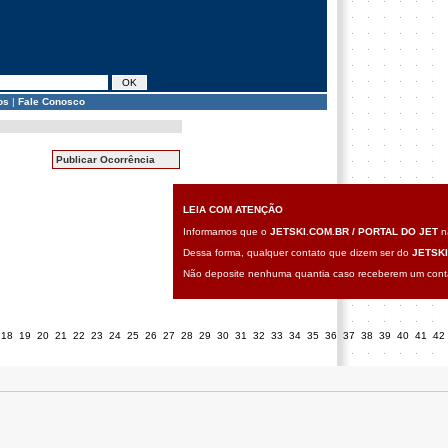
os
|
Fale Conosco
Publicar Ocorrência
LEIA COM ATENÇÃO
Informamos que o
JETSKI.COM.BR / PORTAL DO JET
nã
Dessa forma, qualquer contato que dizem ser do
JETSKI
Não deposite nenhuma quantia caso receberem um contat
18
19
20
21
22
23
24
25
26
27
28
29
30
31
32
33
34
35
36
37
38
39
40
41
42