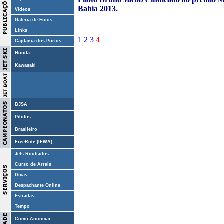
Bahia 2013.
Vídeos
Galeria de Fotos
Links
1
2
3
4
Captania dos Portos
Honda
Kawasaki
BJSA
Pilotos
Brasileiro
FreeRide (IFWA)
Jets Roubados
Curso de Arrais
Dicas
Despachante Online
Estradas
Tempo
Como Anunciar