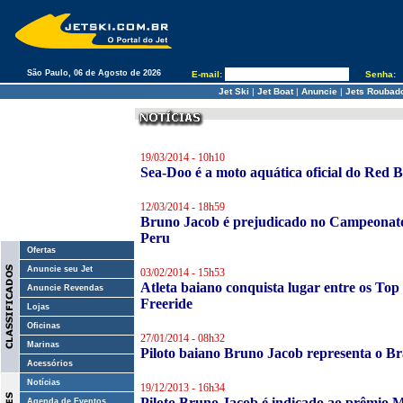
São Paulo, 06 de Agosto de 2026
E-mail:
Senha:
Jet Ski
|
Jet Boat
|
Anuncie
|
Jets Roubad
19/03/2014 - 10h10
Sea-Doo é a moto aquática oficial do Red 
12/03/2014 - 18h59
Bruno Jacob é prejudicado no Campeonato 
Peru
Ofertas
Anuncie seu Jet
03/02/2014 - 15h53
Atleta baiano conquista lugar entre os Top
Anuncie Revendas
Freeride
Lojas
Oficinas
27/01/2014 - 08h32
Marinas
Piloto baiano Bruno Jacob representa o Br
Acessórios
Notícias
19/12/2013 - 16h34
Piloto Bruno Jacob é indicado ao prêmio M
Agenda de Eventos