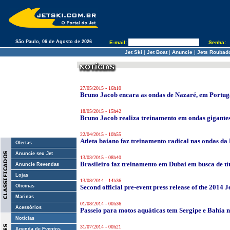
São Paulo, 06 de Agosto de 2026
E-mail:
Senha:
Jet Ski
|
Jet Boat
|
Anuncie
|
Jets Roubad
27/05/2015 - 16h10
Bruno Jacob encara as ondas de Nazaré, em Portug
18/05/2015 - 15h42
Bruno Jacob realiza treinamento em ondas gigantes
22/04/2015 - 10h55
Atleta baiano faz treinamento radical nas ondas da
Ofertas
Anuncie seu Jet
13/03/2015 - 08h40
Brasileiro faz treinamento em Dubai em busca de tít
Anuncie Revendas
Lojas
13/08/2014 - 14h36
Oficinas
Second official pre-event press release of the 2014 
Marinas
01/08/2014 - 00h36
Acessórios
Passeio para motos aquáticas tem Sergipe e Bahia n
Notícias
31/07/2014 - 00h21
Agenda de Eventos