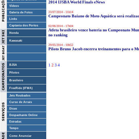
2014 IJSBA World Finals eNews
Vídeos
23/07/2014 - 11h14
Galeria de Fotos
Campeonato Baiano de Moto Aquática será realiza
Links
Captania dos Portos
02/06/2014 - 17h04
Atleta brasileiro vence bateria no Campeonato Mund
Honda
no ranking
Kawasaki
29/05/2014 - 10h52
Piloto Bruno Jacob encerra treinamentos para o M
1
2
3
4
BJSA
Pilotos
Brasileiro
FreeRide (IFWA)
Jets Roubados
Curso de Arrais
Dicas
Despachante Online
Estradas
Tempo
Como Anunciar