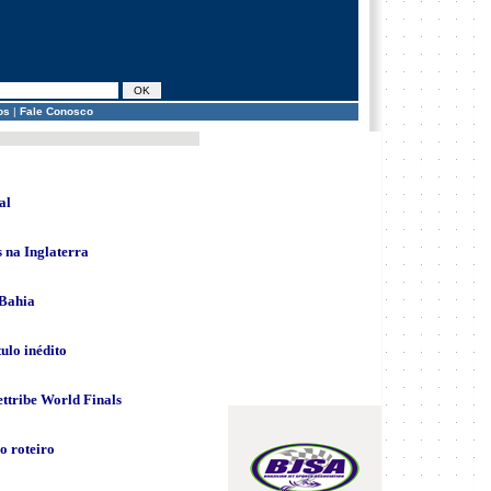
os
|
Fale Conosco
al
 na Inglaterra
 Bahia
ulo inédito
Jettribe World Finals
o roteiro