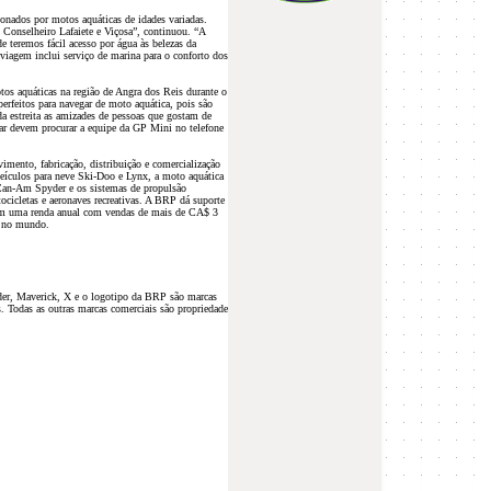
onados por motos aquáticas de idades variadas.
 Conselheiro Lafaiete e Viçosa”, continuou. “A
e teremos fácil acesso por água às belezas da
viagem inclui serviço de marina para o conforto dos
tos aquáticas na região de Angra dos Reis durante o
perfeitos para navegar de moto aquática, pois são
da estreita as amizades de pessoas que gostam de
par devem procurar a equipe da GP Mini no telefone
ento, fabricação, distribuição e comercialização
 veículos para neve Ski-Doo e Lynx, a moto aquática
 Can-Am Spyder e os sistemas de propulsão
cicletas e aeronaves recreativas. A BRP dá suporte
 Com uma renda anual com vendas de mais de CA$ 3
s no mundo.
r, Maverick, X e o logotipo da BRP são marcas
s. Todas as outras marcas comerciais são propriedade