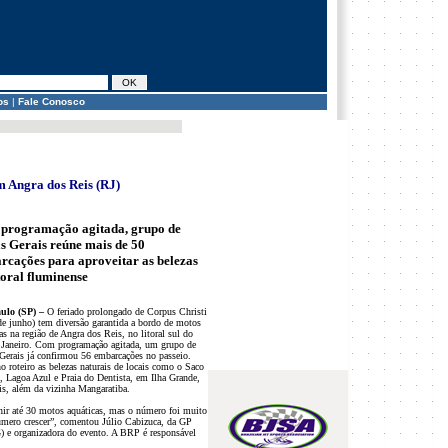
os
|
Fale Conosco
m Angra dos Reis (RJ)
programação agitada, grupo de
s Gerais reúne mais de 50
rcações para aproveitar as belezas
toral fluminense
ulo (SP) –
O feriado prolongado de Corpus Christi
de junho) tem diversão garantida a bordo de motos
as na região de Angra dos Reis, no litoral sul do
 Janeiro. Com programação agitada, um grupo de
Gerais já confirmou 56 embarcações no passeio.
o roteiro as belezas naturais de locais como o Saco
, Lagoa Azul e Praia do Dentista, em Ilha Grande,
is, além da vizinha Mangaratiba.
nir até 30 motos aquáticas, mas o número foi muito
úmero crescer”, comentou Júlio Cabizuca, da GP
 e organizadora do evento. A BRP é responsável