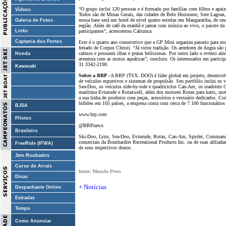
“O grupo inclui 120 pessoas e é formado por famílias com filhos e apaix
Vídeos
Todos são de Minas Gerais, das cidades de Belo Horizonte, Sete Lagoas,
nossa base será um hotel de nível quatro estrelas em Mangaratiba, de ond
Galeria de Fotos
região. Além de café da manhã e jantar com música ao vivo, o pacote da 
Links
participantes”, acrescentou Cabizuca.
Captania dos Portos
Este é o quarto ano consecutivo que a GP Mini organiza passeio para mo
feriado de Corpus Christi. “Já virou tradição. Os arredores de Angra são 
calmos e possuem ilhas e praias belíssimas. Por outro lado o evento ain
Honda
aventura com as motos aquáticas”, concluiu. Os interessados em partici
31 3342-2190.
Kawasaki
Sobre a BRP -
A BRP (TSX: DOO) é líder global em projeto, desenvolvim
de veículos esportivos e sistemas de propulsão. Seu portfólio inclui os
Sea-Doo, os veículos side-by-side e quadriciclos Can-Am, os roadsters
marítima Evinrude e Rotaxwell, além dos motores Rotax para karts, moto
a sua linha de produtos com peças, acessórios e vestuário dedicados.
bilhões em 105 países, a empresa conta com cerca de 7.100 funcionário
BJSA
www.brp.com
Pilotos
@BRPnews
Brasileiro
Ski-Doo, Lynx, Sea-Doo, Evinrude, Rotax, Can-Am, Spyder, Commande
comerciais da Bombardier Recreational Products Inc. ou de suas afiliada
FreeRide (IFWA)
de seus respectivos donos.
Jets Roubados
Curso de Arrais
fonte: Mundo Press
Dicas
+ Notícias
Despachante Online
Estradas
Tempo
Como Anunciar