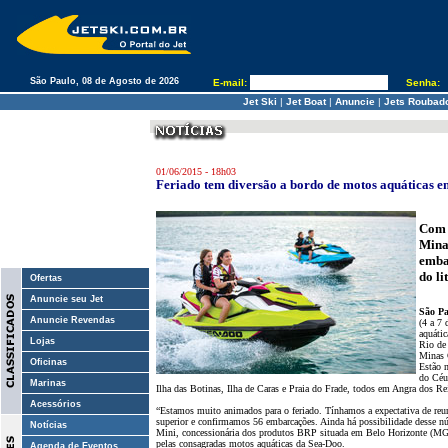
São Paulo, 08 de Agosto de 2026
E-mail:
Senha:
Jet Ski
|
Jet Boat
|
Anuncie
|
Jets Roubad
01/06/2015 - 18h03
Feriado tem diversão a bordo de motos aquáticas e
Com 
Mina
emba
do li
Ofertas
Anuncie seu Jet
São Pa
Anuncie Revendas
(4 a 7 
aquátic
Lojas
Rio de
Minas 
Oficinas
Estão n
do Céu
Marinas
Ilha das Botinas, Ilha de Caras e Praia do Frade, todos em Angra dos Re
Acessórios
“Estamos muito animados para o feriado. Tínhamos a expectativa de reu
superior e confirmamos 56 embarcações. Ainda há possibilidade desse n
Notícias
Mini, concessionária dos produtos BRP situada em Belo Horizonte (MG)
pelas consagradas motos aquáticas da Sea-Doo.
Agenda de Eventos