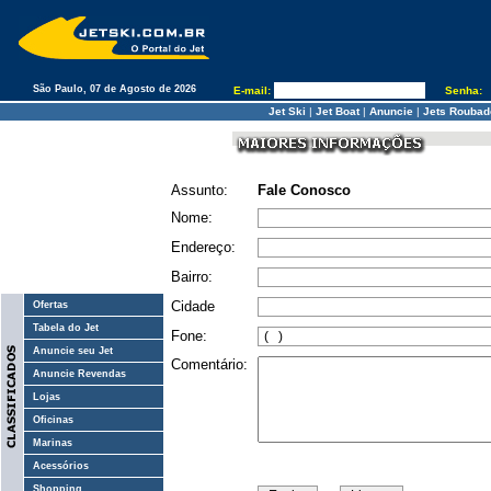
São Paulo, 07 de Agosto de 2026
E-mail:
Senha:
Jet Ski
|
Jet Boat
|
Anuncie
|
Jets Roubad
Assunto:
Fale Conosco
Nome:
Endereço:
Bairro:
Cidade
Ofertas
Tabela do Jet
Fone:
Anuncie seu Jet
Comentário
:
Anuncie Revendas
Lojas
Oficinas
Marinas
Acessórios
Shopping