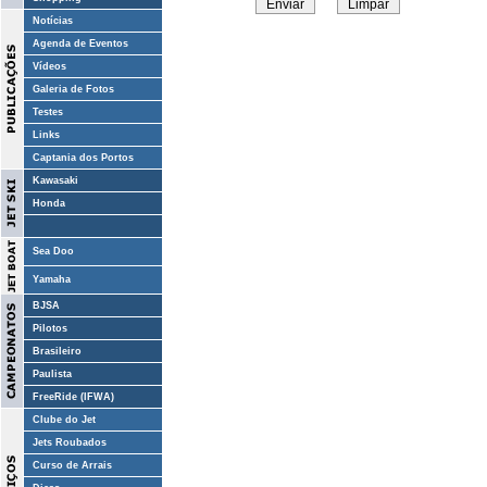
Notícias
Agenda de Eventos
Vídeos
Galeria de Fotos
Testes
Links
Captania dos Portos
Kawasaki
Honda
Sea Doo
Yamaha
BJSA
Pilotos
Brasileiro
Paulista
FreeRide (IFWA)
Clube do Jet
Jets Roubados
Curso de Arrais