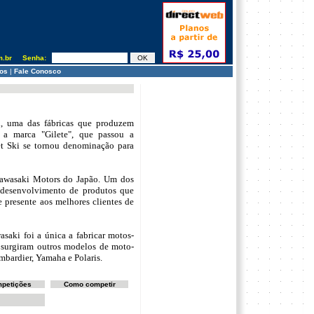
om.br Senha:
os
|
Fale Conosco
i, uma das fábricas que produzem
 a marca "Gilete", que passou a
et Ski se tornou denominação para
Kawasaki Motors do Japão. Um dos
e desenvolvimento de produtos que
e presente aos melhores clientes de
asaki foi a única a fabricar motos-
 surgiram outros modelos de moto-
mbardier, Yamaha e Polaris.
petições
Como competir