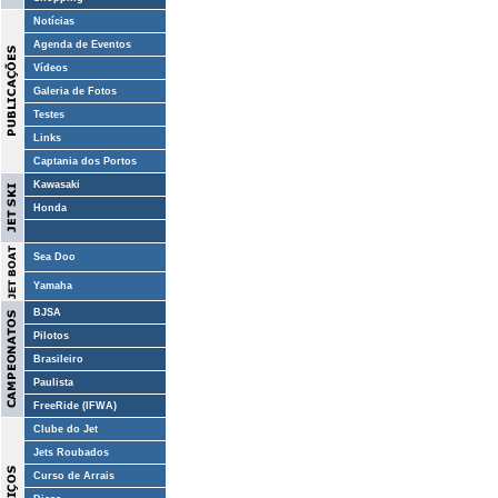
Notícias
Agenda de Eventos
Vídeos
Galeria de Fotos
Testes
Links
Captania dos Portos
Kawasaki
Honda
Sea Doo
Yamaha
BJSA
Pilotos
Brasileiro
Paulista
FreeRide (IFWA)
Clube do Jet
Jets Roubados
Curso de Arrais