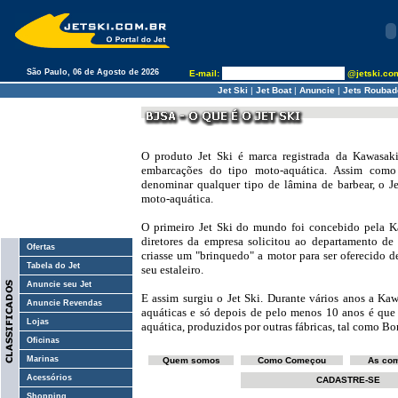
São Paulo, 06 de Agosto de 2026
E-mail:
@jetski.c
Jet Ski
|
Jet Boat
|
Anuncie
|
Jets Roubad
O produto Jet Ski é marca registrada da Kawasak
embarcações do tipo moto-aquática. Assim como
denominar qualquer tipo de lâmina de barbear, o J
moto-aquática.
O primeiro Jet Ski do mundo foi concebido pela 
diretores da empresa solicitou ao departamento d
Ofertas
criasse um "brinquedo" a motor para ser oferecido d
Tabela do Jet
seu estaleiro.
Anuncie seu Jet
E assim surgiu o Jet Ski. Durante vários anos a Kaw
Anuncie Revendas
aquáticas e só depois de pelo menos 10 anos é que
Lojas
aquática, produzidos por outras fábricas, tal como Bo
Oficinas
Marinas
Quem somos
Como Começou
As com
Acessórios
CADASTRE-SE
Shopping