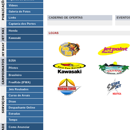
Vídeos
Galeria de Fotos
CADERNO DE OFERTAS
EVENTO
Links
Captania dos Portos
Honda
LOJAS
Kawasaki
BJSA
Pilotos
Brasileiro
FreeRide (IFWA)
Jets Roubados
Curso de Arrais
Dicas
Despachante Online
Estradas
Tempo
Como Anunciar