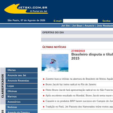
São Paulo, 07 de Agosto de 2026
E-mail:
Senha:
Jet Ski
|
Jet Boat
|
Anuncie
|
Jets Roubad
OFERTAS DO DIA
ÚLTIMAS NOTÍCIAS
27/08/2015
Brasileiro disputa o tít
2015
Ofertas
Anuncie seu Jet
Zanette busca vitórias na abertura do Brasileiro de Motos Aqu
Anuncie Revendas
Bruno Jacob faz treino radical no Rio de Janeiro
Lojas
Piloto Bruno Jacob fará apresentação radical no rio São Francis
Oficinas
Após excelente resultado no Mundial, Bruno Jacob tenta trazer 
Marinas
Casarini e os produtos BRP fazem sucesso em Campos do Jor
Acessórios
Tradição no Pará, Jet Passeio dos Namorados reúne motos aqu
Notícias
Agenda de Eventos