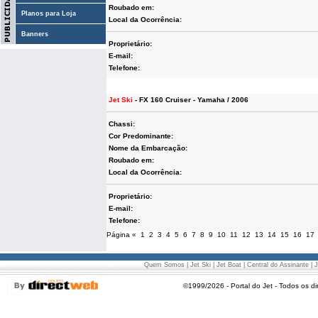
Roubado em:
Planos para Loja
Local da Ocorrência:
Banners
Proprietário:
E-mail:
Telefone:
Jet Ski
- FX 160 Cruiser - Yamaha / 2006
Chassi:
Cor Predominante:
Nome da Embarcação:
Roubado em:
Local da Ocorrência:
Proprietário:
E-mail:
Telefone:
Página
«
1
2
3
4
5
6
7
8
9
10
11
12
13
14
15
16
17
Quem Somos
|
Jet Ski
|
Jet Boat
|
Central do Assinante
|
J
©1999/2026 - Portal do Jet - Todos os di