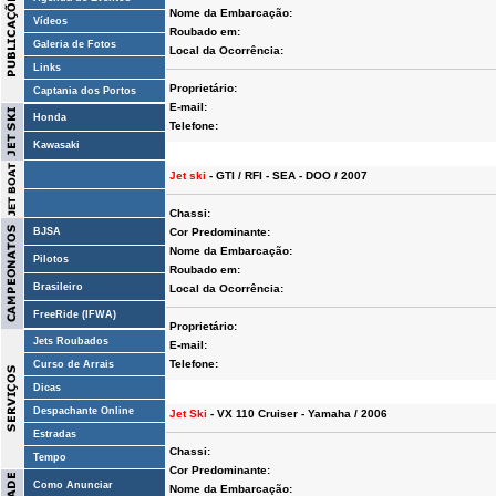
Nome da Embarcação:
Vídeos
Roubado em:
Galeria de Fotos
Local da Ocorrência:
Links
Proprietário:
Captania dos Portos
E-mail:
Honda
Telefone:
Kawasaki
Jet ski
- GTI / RFI - SEA - DOO / 2007
Chassi:
BJSA
Cor Predominante:
Nome da Embarcação:
Pilotos
Roubado em:
Brasileiro
Local da Ocorrência:
FreeRide (IFWA)
Proprietário:
Jets Roubados
E-mail:
Telefone:
Curso de Arrais
Dicas
Despachante Online
Jet Ski
- VX 110 Cruiser - Yamaha / 2006
Estradas
Chassi:
Tempo
Cor Predominante:
Como Anunciar
Nome da Embarcação: