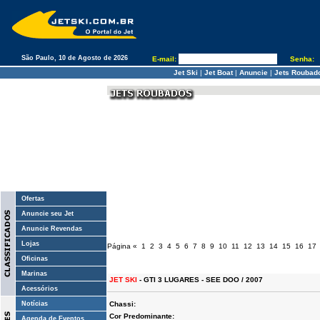
São Paulo, 10 de Agosto de 2026
E-mail:
Senha:
Jet Ski
|
Jet Boat
|
Anuncie
|
Jets Roubad
Ofertas
Anuncie seu Jet
Anuncie Revendas
Lojas
Página
«
1
2
3
4
5
6
7
8
9
10
11
12
13
14
15
16
17
Oficinas
Marinas
JET SKI
- GTI 3 LUGARES - SEE DOO / 2007
Acessórios
Notícias
Chassi:
Cor Predominante:
Agenda de Eventos