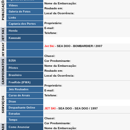
Nome da Embarcação:
Vídeos
Roubado em:
Galeria de Fotos
Local da Ocorrência:
Links
Proprietário:
Captania dos Portos
E-mail:
Honda
Telefone:
Kawasaki
Jet Ski
- SEA DOO - BOMBARDIER / 2007
Chassi:
BJSA
Cor Predominante:
Nome da Embarcação:
Pilotos
Roubado em:
Brasileiro
Local da Ocorrência:
FreeRide (IFWA)
Proprietário:
Jets Roubados
E-mail:
Telefone:
Curso de Arrais
Dicas
Despachante Online
JET SKI
- SEA DOO - SEA DOO / 1997
Estradas
Chassi:
Tempo
Cor Predominante:
Como Anunciar
Nome da Embarcação: