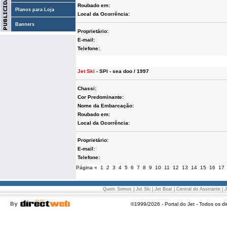
Roubado em:
Planos para Loja
Local da Ocorrência:
Banners
Proprietário:
E-mail:
Telefone:
Jet Ski
- SPI - sea doo / 1997
Chassi:
Cor Predominante:
Nome da Embarcação:
Roubado em:
Local da Ocorrência:
Proprietário:
E-mail:
Telefone:
Página
«
1
2
3
4
5
6
7
8
9
10
11
12
13
14
15
16
17
Quem Somos
|
Jet Ski
|
Jet Boat
|
Central do Assinante
|
J
©1999/2026 - Portal do Jet - Todos os di