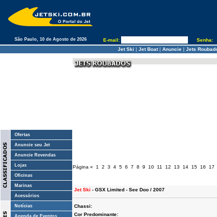
São Paulo, 10 de Agosto de 2026
E-mail:
Senha:
Jet Ski
|
Jet Boat
|
Anuncie
|
Jets Roubad
Ofertas
Anuncie seu Jet
Anuncie Revendas
Lojas
Página
«
1
2
3
4
5
6
7
8
9
10
11
12
13
14
15
16
17
Oficinas
Marinas
Jet Ski
- GSX Limited - See Doo / 2007
Acessórios
Notícias
Chassi:
Cor Predominante:
Agenda de Eventos